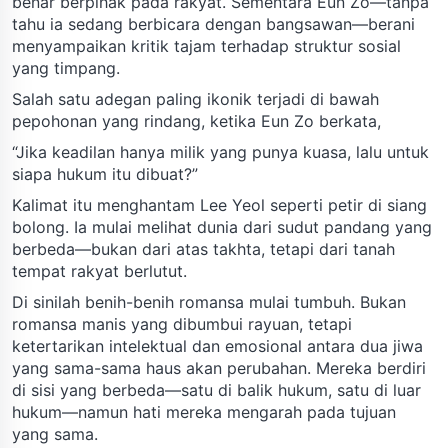
benar berpihak pada rakyat. Sementara Eun Zo—tanpa
tahu ia sedang berbicara dengan bangsawan—berani
menyampaikan kritik tajam terhadap struktur sosial
yang timpang.
Salah satu adegan paling ikonik terjadi di bawah
pepohonan yang rindang, ketika Eun Zo berkata,
“Jika keadilan hanya milik yang punya kuasa, lalu untuk
siapa hukum itu dibuat?”
Kalimat itu menghantam Lee Yeol seperti petir di siang
bolong. Ia mulai melihat dunia dari sudut pandang yang
berbeda—bukan dari atas takhta, tetapi dari tanah
tempat rakyat berlutut.
Di sinilah benih-benih romansa mulai tumbuh. Bukan
romansa manis yang dibumbui rayuan, tetapi
ketertarikan intelektual dan emosional antara dua jiwa
yang sama-sama haus akan perubahan. Mereka berdiri
di sisi yang berbeda—satu di balik hukum, satu di luar
hukum—namun hati mereka mengarah pada tujuan
yang sama.