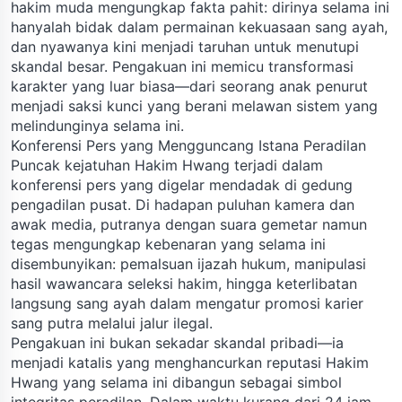
hakim muda mengungkap fakta pahit: dirinya selama ini
hanyalah bidak dalam permainan kekuasaan sang ayah,
dan nyawanya kini menjadi taruhan untuk menutupi
skandal besar. Pengakuan ini memicu transformasi
karakter yang luar biasa—dari seorang anak penurut
menjadi saksi kunci yang berani melawan sistem yang
melindunginya selama ini.
Konferensi Pers yang Mengguncang Istana Peradilan
Puncak kejatuhan Hakim Hwang terjadi dalam
konferensi pers yang digelar mendadak di gedung
pengadilan pusat. Di hadapan puluhan kamera dan
awak media, putranya dengan suara gemetar namun
tegas mengungkap kebenaran yang selama ini
disembunyikan: pemalsuan ijazah hukum, manipulasi
hasil wawancara seleksi hakim, hingga keterlibatan
langsung sang ayah dalam mengatur promosi karier
sang putra melalui jalur ilegal.
Pengakuan ini bukan sekadar skandal pribadi—ia
menjadi katalis yang menghancurkan reputasi Hakim
Hwang yang selama ini dibangun sebagai simbol
integritas peradilan. Dalam waktu kurang dari 24 jam,