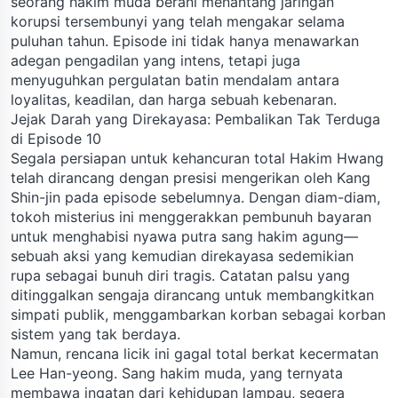
seorang hakim muda berani menantang jaringan
korupsi tersembunyi yang telah mengakar selama
puluhan tahun. Episode ini tidak hanya menawarkan
adegan pengadilan yang intens, tetapi juga
menyuguhkan pergulatan batin mendalam antara
loyalitas, keadilan, dan harga sebuah kebenaran.
Jejak Darah yang Direkayasa: Pembalikan Tak Terduga
di Episode 10
Segala persiapan untuk kehancuran total Hakim Hwang
telah dirancang dengan presisi mengerikan oleh Kang
Shin-jin pada episode sebelumnya. Dengan diam-diam,
tokoh misterius ini menggerakkan pembunuh bayaran
untuk menghabisi nyawa putra sang hakim agung—
sebuah aksi yang kemudian direkayasa sedemikian
rupa sebagai bunuh diri tragis. Catatan palsu yang
ditinggalkan sengaja dirancang untuk membangkitkan
simpati publik, menggambarkan korban sebagai korban
sistem yang tak berdaya.
Namun, rencana licik ini gagal total berkat kecermatan
Lee Han-yeong. Sang hakim muda, yang ternyata
membawa ingatan dari kehidupan lampau, segera