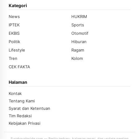
Kategori
News
HUKRIM
IPTEK
Sports
EKBIS
Otomotif
Politik
Hiburan
Lifestyle
Ragam
Tren
Kolom
CEK FAKTA
Halaman
Kontak
Tentang Kami
Syarat dan Ketentuan
Tim Redaksi
Kebijakan Privasi
SurabayaInside.com — Berita terbaru, halaman resmi, dan update penting