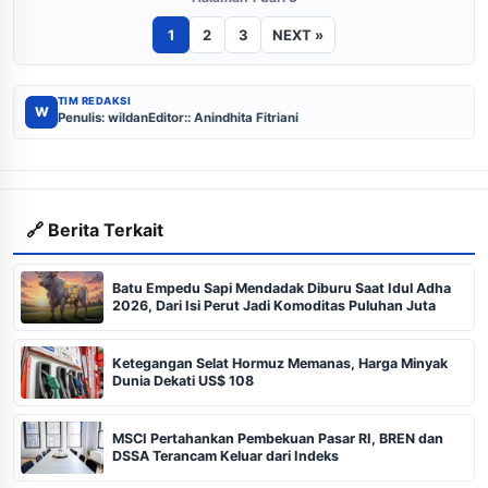
1
2
3
NEXT »
TIM REDAKSI
W
Penulis: wildan
Editor:: Anindhita Fitriani
🔗 Berita Terkait
Batu Empedu Sapi Mendadak Diburu Saat Idul Adha
2026, Dari Isi Perut Jadi Komoditas Puluhan Juta
Ketegangan Selat Hormuz Memanas, Harga Minyak
Dunia Dekati US$ 108
MSCI Pertahankan Pembekuan Pasar RI, BREN dan
DSSA Terancam Keluar dari Indeks