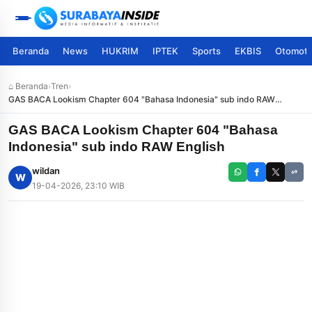
Beranda
News
HUKRIM
IPTEK
Sports
EKBIS
Otomoti
⌂ Beranda
›
Tren
›
GAS BACA Lookism Chapter 604 "Bahasa Indonesia" sub indo RAW
English
GAS BACA Lookism Chapter 604 "Bahasa
Indonesia" sub indo RAW English
wildan
W
19-04-2026, 23:10 WIB