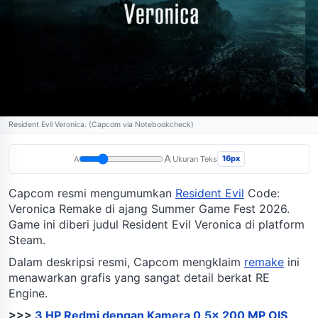
Resident Evil Veronica. (Capcom via Notebookcheck)
A
16px
A
Ukuran Teks
Capcom resmi mengumumkan
Resident Evil
Code:
Veronica Remake di ajang Summer Game Fest 2026.
Game ini diberi judul Resident Evil Veronica di platform
Steam.
Dalam deskripsi resmi, Capcom mengklaim
remake
ini
menawarkan grafis yang sangat detail berkat RE
Engine.
>>>
3 HP Redmi dengan Kamera 0,5x 200 MP OIS