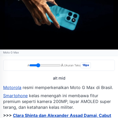
Moto G Max
A
16px
A
Ukuran Teks
alt mid
Motorola
resmi memperkenalkan Moto G Max di Brasil.
Smartphone
kelas menengah ini membawa fitur
premium seperti kamera 200MP, layar AMOLED super
terang, dan ketahanan kelas militer.
>>>
Clara Shinta dan Alexander Assad Damai, Cabut