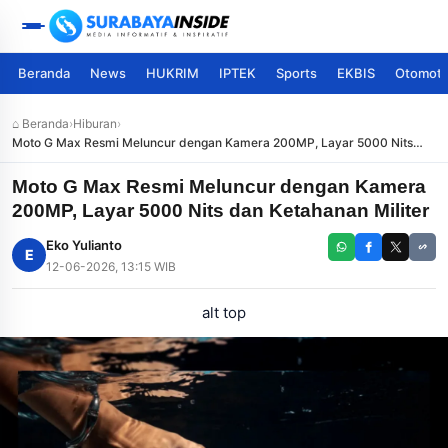
Beranda
News
HUKRIM
IPTEK
Sports
EKBIS
Otomoti
⌂ Beranda
›
Hiburan
›
Moto G Max Resmi Meluncur dengan Kamera 200MP, Layar 5000 Nits
dan Ketahanan Militer
Moto G Max Resmi Meluncur dengan Kamera
200MP, Layar 5000 Nits dan Ketahanan Militer
Eko Yulianto
E
12-06-2026, 13:15 WIB
alt top