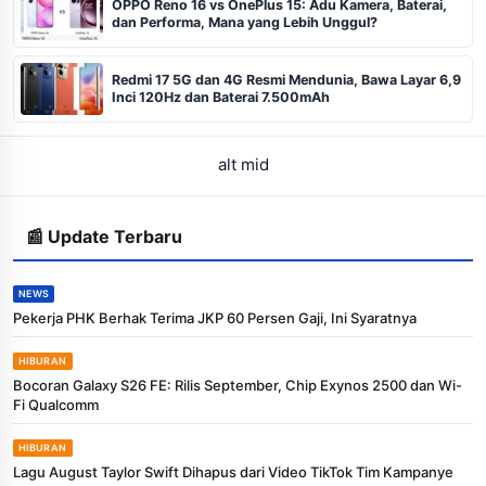
OPPO Reno 16 vs OnePlus 15: Adu Kamera, Baterai,
dan Performa, Mana yang Lebih Unggul?
Redmi 17 5G dan 4G Resmi Mendunia, Bawa Layar 6,9
Inci 120Hz dan Baterai 7.500mAh
alt mid
📰 Update Terbaru
NEWS
Pekerja PHK Berhak Terima JKP 60 Persen Gaji, Ini Syaratnya
HIBURAN
Bocoran Galaxy S26 FE: Rilis September, Chip Exynos 2500 dan Wi-
Fi Qualcomm
HIBURAN
Lagu August Taylor Swift Dihapus dari Video TikTok Tim Kampanye