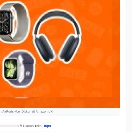
 dan AirPods Max Diskon di Amazon UK
A
16px
Ukuran Teks