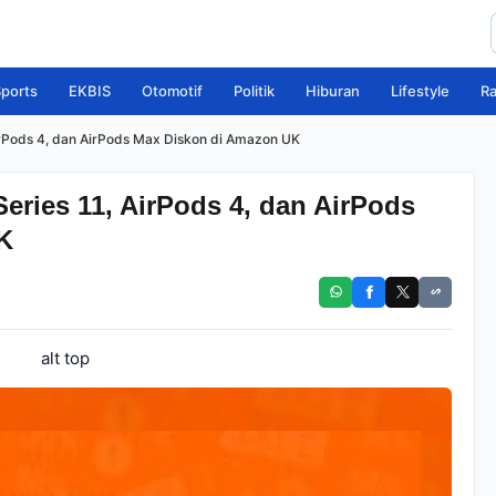
ports
EKBIS
Otomotif
Politik
Hiburan
Lifestyle
R
irPods 4, dan AirPods Max Diskon di Amazon UK
eries 11, AirPods 4, dan AirPods
K
alt top