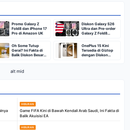
Promo Galaxy Z
Diskon Galaxy S26
Fold8 dan iPhone 17
Ultra dan Pre-order
Pro di Amazon UK
Galaxy Z Fold8
Series
Oh Some Tutup
OnePlus 15 Kini
Gerai? Ini Fakta di
Tersedia di Giztop
Balik Diskon Besar
dengan Diskon
dan Cabang yang
Harga
Berhenti Beroperasi
alt mid
HIBURAN
alnya
Game FIFA Kini di Bawah Kendali Arab Saudi, Ini Fakta di
Balik Akuisisi EA
HIBURAN