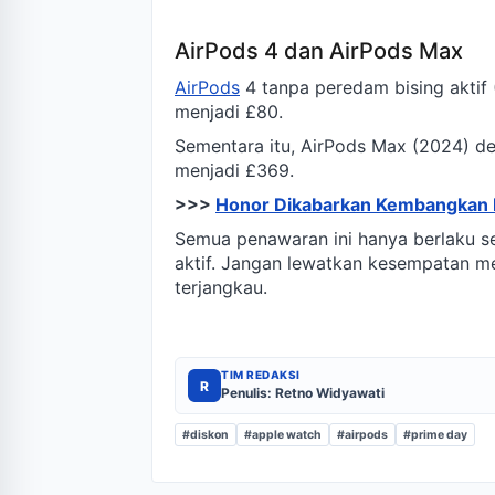
AirPods 4 dan AirPods Max
AirPods
4 tanpa peredam bising akti
menjadi £80.
Sementara itu, AirPods Max (2024) d
menjadi £369.
>>>
Honor Dikabarkan Kembangkan 
Semua penawaran ini hanya berlaku 
aktif. Jangan lewatkan kesempatan m
terjangkau.
TIM REDAKSI
R
Penulis: Retno Widyawati
#diskon
#apple watch
#airpods
#prime day