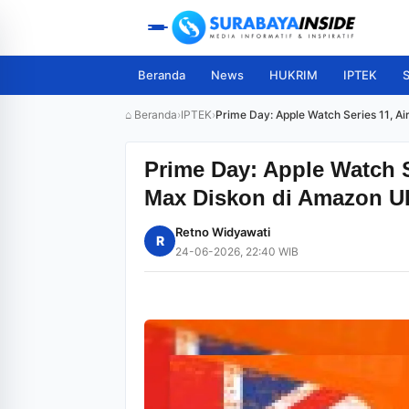
Beranda
News
HUKRIM
IPTEK
S
⌂ Beranda
›
IPTEK
›
Prime Day: Apple Watch Series 11, A
Prime Day: Apple Watch S
Max Diskon di Amazon U
Retno Widyawati
R
24-06-2026, 22:40 WIB