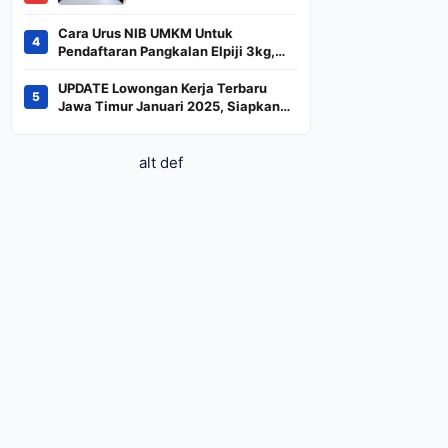
BREN dan DSSA
Terancam Keluar dari
Cara Urus NIB UMKM Untuk
4
Indeks
Pendaftaran Pangkalan Elpiji 3kg,
Kebijakan Baru Penjualan LPG 3
Kilogram
UPDATE Lowongan Kerja Terbaru
5
Jawa Timur Januari 2025, Siapkan
CV dan Persyaratan
alt def