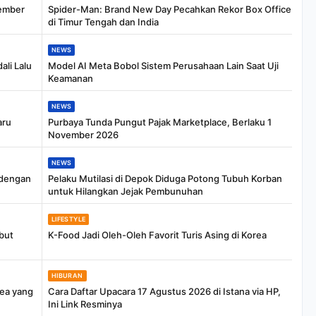
tember
Spider-Man: Brand New Day Pecahkan Rekor Box Office
di Timur Tengah dan India
NEWS
li Lalu
Model AI Meta Bobol Sistem Perusahaan Lain Saat Uji
Keamanan
NEWS
aru
Purbaya Tunda Pungut Pajak Marketplace, Berlaku 1
November 2026
NEWS
 dengan
Pelaku Mutilasi di Depok Diduga Potong Tubuh Korban
untuk Hilangkan Jejak Pembunuhan
LIFESTYLE
ebut
K-Food Jadi Oleh-Oleh Favorit Turis Asing di Korea
HIBURAN
rea yang
Cara Daftar Upacara 17 Agustus 2026 di Istana via HP,
Ini Link Resminya