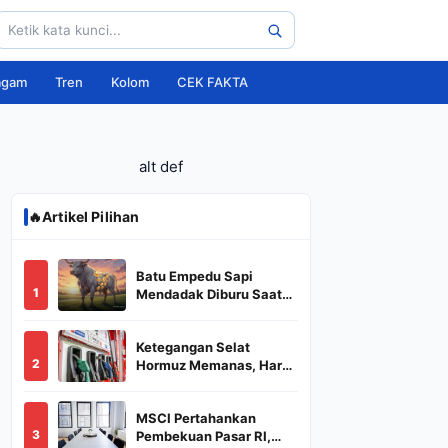
agam
Tren
Kolom
CEK FAKTA
alt def
🔥
Artikel Pilihan
Batu Empedu Sapi
1
Mendadak Diburu Saat
Idul Adha 2026, Dari Isi
Perut Jadi Komoditas
Ketegangan Selat
Puluhan Juta
2
Hormuz Memanas, Harga
Minyak Dunia Dekati
US$ 108
MSCI Pertahankan
3
Pembekuan Pasar RI,