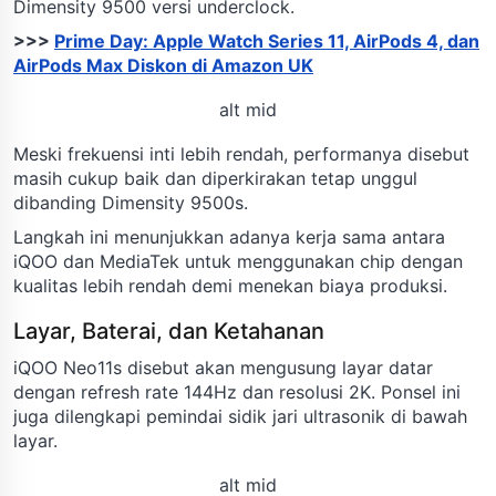
Dimensity 9500 versi underclock.
>>>
Prime Day: Apple Watch Series 11, AirPods 4, dan
AirPods Max Diskon di Amazon UK
alt mid
Meski frekuensi inti lebih rendah, performanya disebut
masih cukup baik dan diperkirakan tetap unggul
dibanding Dimensity 9500s.
Langkah ini menunjukkan adanya kerja sama antara
iQOO dan MediaTek untuk menggunakan chip dengan
kualitas lebih rendah demi menekan biaya produksi.
Layar, Baterai, dan Ketahanan
iQOO Neo11s disebut akan mengusung layar datar
dengan refresh rate 144Hz dan resolusi 2K. Ponsel ini
juga dilengkapi pemindai sidik jari ultrasonik di bawah
layar.
alt mid