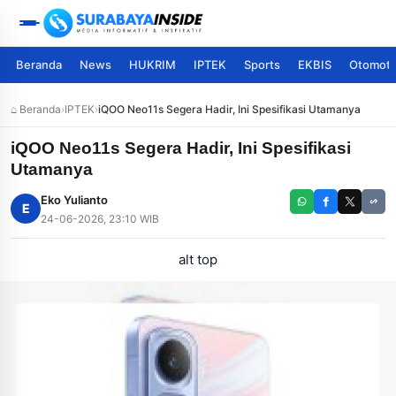
Beranda
News
HUKRIM
IPTEK
Sports
EKBIS
Otomoti
⌂ Beranda
›
IPTEK
›
iQOO Neo11s Segera Hadir, Ini Spesifikasi Utamanya
iQOO Neo11s Segera Hadir, Ini Spesifikasi
Utamanya
Eko Yulianto
E
24-06-2026, 23:10 WIB
alt top