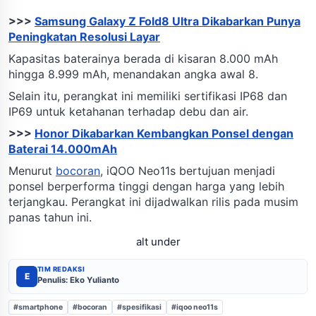
>>>
Samsung Galaxy Z Fold8 Ultra Dikabarkan Punya
Peningkatan Resolusi Layar
Kapasitas baterainya berada di kisaran 8.000 mAh
hingga 8.999 mAh, menandakan angka awal 8.
Selain itu, perangkat ini memiliki sertifikasi IP68 dan
IP69 untuk ketahanan terhadap debu dan air.
>>>
Honor Dikabarkan Kembangkan Ponsel dengan
Baterai 14.000mAh
Menurut
bocoran
, iQOO Neo11s bertujuan menjadi
ponsel berperforma tinggi dengan harga yang lebih
terjangkau. Perangkat ini dijadwalkan rilis pada musim
panas tahun ini.
alt under
TIM REDAKSI
E
Penulis: Eko Yulianto
#smartphone
#bocoran
#spesifikasi
#iqoo neo11s