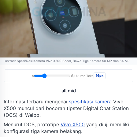
Ilustrasi: Spesifikasi Kamera Vivo X500 Bocor, Bawa Tiga Kamera 50 MP dan 64 MP
A
16px
A
Ukuran Teks
alt mid
Informasi terbaru mengenai
spesifikasi kamera
Vivo
X500 muncul dari bocoran tipster Digital Chat Station
(DCS) di Weibo.
Menurut DCS, prototipe
Vivo X500
yang diuji memiliki
konfigurasi tiga kamera belakang.