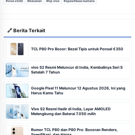
#vivo x500
#bocoran
#hp vivo
#spesifikasi kamera
🔗 Berita Terkait
TCL P80 Pro Bocor: Bezel Tipis untuk Ponsel €350
vivo S2 Resmi Meluncur di India, Kembalinya Seri S
Setelah 7 Tahun
Google Pixel 11 Meluncur 12 Agustus 2026, Ini yang
Harus Kamu Tahu
Vivo S2 Resmi Hadir di India, Layar AMOLED
Melengkung dan Baterai 7.050 mAh
Rumor TCL P80 dan P80 Pro: Bocoran Renders,
Spesifikasi, dan Harga