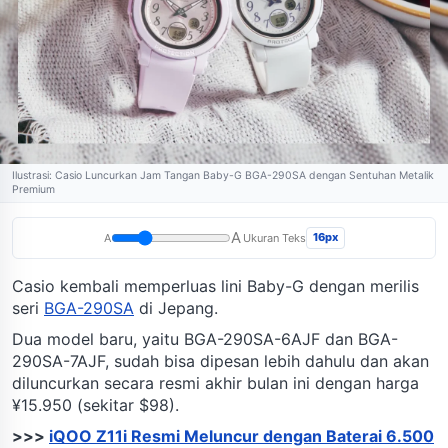
Ilustrasi: Casio Luncurkan Jam Tangan Baby-G BGA-290SA dengan Sentuhan Metalik
Premium
A
16px
A
Ukuran Teks
Casio kembali memperluas lini Baby-G dengan merilis
seri
BGA-290SA
di Jepang.
Dua model baru, yaitu BGA-290SA-6AJF dan BGA-
290SA-7AJF, sudah bisa dipesan lebih dahulu dan akan
diluncurkan secara resmi akhir bulan ini dengan harga
¥15.950 (sekitar $98).
>>>
iQOO Z11i Resmi Meluncur dengan Baterai 6.500