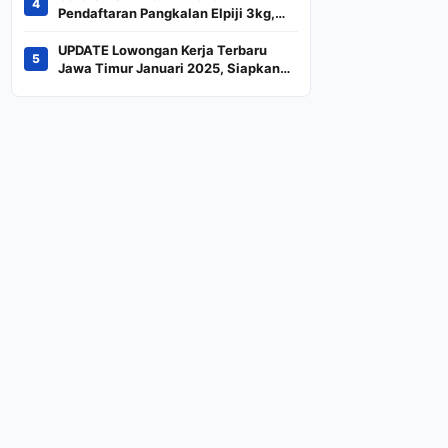
4
Indeks
Pendaftaran Pangkalan Elpiji 3kg,
Kebijakan Baru Penjualan LPG 3
Kilogram
UPDATE Lowongan Kerja Terbaru
5
Jawa Timur Januari 2025, Siapkan
CV dan Persyaratan