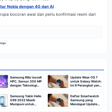
tur Nokia dengan 4G dan AI
erupa bocoran awal dan perlu konfirmasi resmi dari
stage
Samsung Rilis Isocell
Update Wear OS 7
HPC, Sensor 200 MP
untuk Galaxy Watch:
dengan Teknologi
Ini 9 Perangkat yang
DeepPix untuk
Didukung
Cahaya Minim
Samsung Yakin Helio
Daftar Smartwatch
G99 2022 Masih
Samsung yang
Mumpuni untuk
Mendapat Update
Galaxy A18
One UI 9 Watch