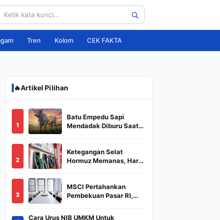
agam
Tren
Kolom
CEK FAKTA
🔥
Artikel Pilihan
Batu Empedu Sapi
1
Mendadak Diburu Saat
Idul Adha 2026, Dari Isi
Perut Jadi Komoditas
Ketegangan Selat
Puluhan Juta
2
Hormuz Memanas, Harga
Minyak Dunia Dekati
US$ 108
MSCI Pertahankan
3
Pembekuan Pasar RI,
BREN dan DSSA
Terancam Keluar dari
Cara Urus NIB UMKM Untuk