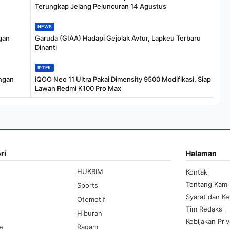
Terungkap Jelang Peluncuran 14 Agustus
NEWS
gan
Garuda (GIAA) Hadapi Gejolak Avtur, Lapkeu Terbaru
Dinanti
IPTEK
engan
iQOO Neo 11 Ultra Pakai Dimensity 9500 Modifikasi, Siap
Lawan Redmi K100 Pro Max
ri
Halaman
HUKRIM
Kontak
Tentang Kami
Sports
Syarat dan K
Otomotif
Tim Redaksi
Hiburan
Kebijakan Priv
le
Ragam