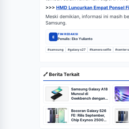
>>>
HMD Luncurkan Empat Ponsel Fi
Meski demikian, informasi ini masih b
Samsung.
TIM REDAKSI
E
Penulis: Eko Yulianto
#samsung
#galaxy s27
#kamera selfie
#center 
🔗 Berita Terkait
Samsung Galaxy A18
Muncul di
Geekbench dengan
Spesifikasi Kunci
Bocoran Galaxy S26
FE: Rilis September,
Chip Exynos 2500
dan Wi-Fi Qualcomm