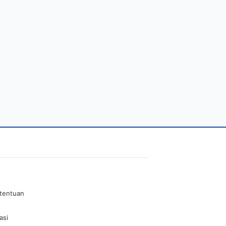
etentuan
asi