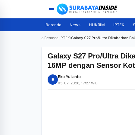
Beranda
News
HUKRIM
IPTEK
S
⌂ Beranda
›
IPTEK
›
Galaxy S27 Pro/Ultra Dikabarkan Ba
Galaxy S27 Pro/Ultra Dik
16MP dengan Sensor Kot
Eko Yulianto
E
05-07-2026, 17:27 WIB