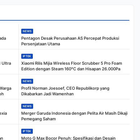
NEWS
ada
Pentagon Desak Perusahaan AS Percepat Produksi
Persenjataan Utama
IPTEK
 Ultra
Xiaomi Rilis Mijia Wireless Floor Scrubber 5 Pro Foam
Edition dengan Steam 160°C dan Hisapan 26.000Pa
NEWS
 Warga
Profil Norman Joesoef, CEO Republikorp yang
oh
Dikabarkan Jadi Wamenhan
NEWS
exia
Merger Garuda Indonesia dengan Pelita Air Masih Dikaji
Pemegang Saham
IPTEK
an
Moto G Max Bocor Penuh: Spesifikasi dan Desain