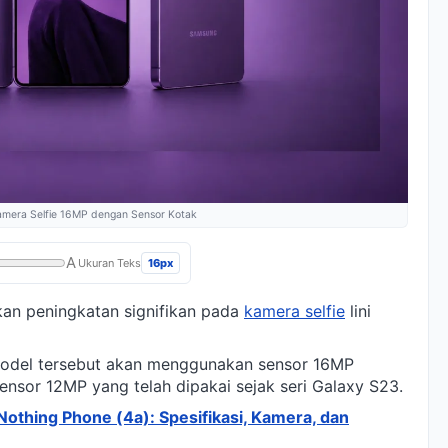
 Kamera Selfie 16MP dengan Sensor Kotak
A
16px
Ukuran Teks
an peningkatan signifikan pada
kamera selfie
lini
model tersebut akan menggunakan sensor 16MP
nsor 12MP yang telah dipakai sejak seri Galaxy S23.
thing Phone (4a): Spesifikasi, Kamera, dan