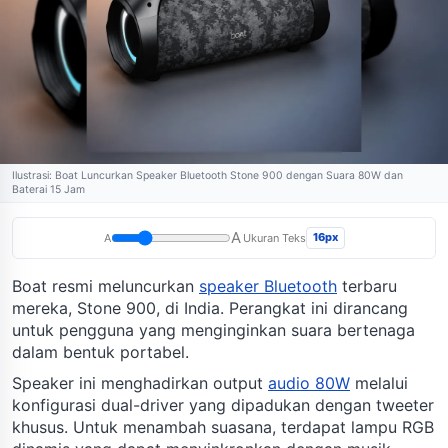
Ilustrasi: Boat Luncurkan Speaker Bluetooth Stone 900 dengan Suara 80W dan
Baterai 15 Jam
A
16px
A
Ukuran Teks
Boat resmi meluncurkan
speaker Bluetooth
terbaru
mereka, Stone 900, di India. Perangkat ini dirancang
untuk pengguna yang menginginkan suara bertenaga
dalam bentuk portabel.
Speaker ini menghadirkan output
audio 80W
melalui
konfigurasi dual-driver yang dipadukan dengan tweeter
khusus. Untuk menambah suasana, terdapat lampu RGB