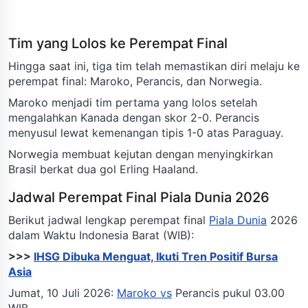
Tim yang Lolos ke Perempat Final
Hingga saat ini, tiga tim telah memastikan diri melaju ke
perempat final: Maroko, Perancis, dan Norwegia.
Maroko menjadi tim pertama yang lolos setelah
mengalahkan Kanada dengan skor 2-0. Perancis
menyusul lewat kemenangan tipis 1-0 atas Paraguay.
Norwegia membuat kejutan dengan menyingkirkan
Brasil berkat dua gol Erling Haaland.
Jadwal Perempat Final Piala Dunia 2026
Berikut jadwal lengkap perempat final
Piala Dunia
2026
dalam Waktu Indonesia Barat (WIB):
>>>
IHSG Dibuka Menguat, Ikuti Tren Positif Bursa
Asia
Jumat, 10 Juli 2026:
Maroko vs
Perancis pukul 03.00
WIB.