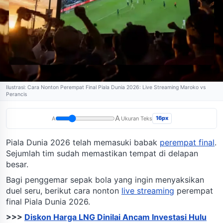
Ilustrasi: Cara Nonton Perempat Final Piala Dunia 2026: Live Streaming Maroko vs
Perancis
A
16px
A
Ukuran Teks
Piala Dunia 2026 telah memasuki babak
perempat final
.
Sejumlah tim sudah memastikan tempat di delapan
besar.
Bagi penggemar sepak bola yang ingin menyaksikan
duel seru, berikut cara nonton
live streaming
perempat
final Piala Dunia 2026.
>>>
Diskon Harga LNG Dinilai Ancam Investasi Hulu