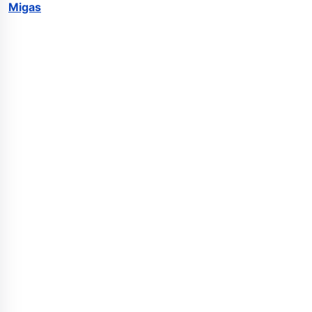
Migas