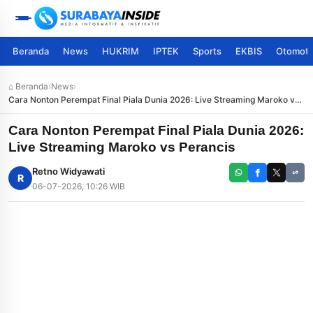
Beranda
News
HUKRIM
IPTEK
Sports
EKBIS
Otomoti
⌂ Beranda
›
News
›
Cara Nonton Perempat Final Piala Dunia 2026: Live Streaming Maroko vs
Perancis
Cara Nonton Perempat Final Piala Dunia 2026:
Live Streaming Maroko vs Perancis
Retno Widyawati
R
06-07-2026, 10:26 WIB