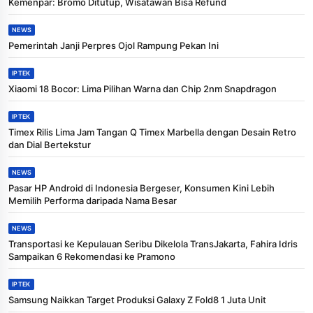
Kemenpar: Bromo Ditutup, Wisatawan Bisa Refund
NEWS
Pemerintah Janji Perpres Ojol Rampung Pekan Ini
IPTEK
Xiaomi 18 Bocor: Lima Pilihan Warna dan Chip 2nm Snapdragon
IPTEK
Timex Rilis Lima Jam Tangan Q Timex Marbella dengan Desain Retro
dan Dial Bertekstur
NEWS
Pasar HP Android di Indonesia Bergeser, Konsumen Kini Lebih
Memilih Performa daripada Nama Besar
NEWS
Transportasi ke Kepulauan Seribu Dikelola TransJakarta, Fahira Idris
Sampaikan 6 Rekomendasi ke Pramono
IPTEK
Samsung Naikkan Target Produksi Galaxy Z Fold8 1 Juta Unit