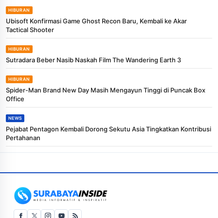
HIBURAN
Ubisoft Konfirmasi Game Ghost Recon Baru, Kembali ke Akar
Tactical Shooter
HIBURAN
Sutradara Beber Nasib Naskah Film The Wandering Earth 3
HIBURAN
Spider-Man Brand New Day Masih Mengayun Tinggi di Puncak Box
Office
NEWS
Pejabat Pentagon Kembali Dorong Sekutu Asia Tingkatkan Kontribusi
Pertahanan