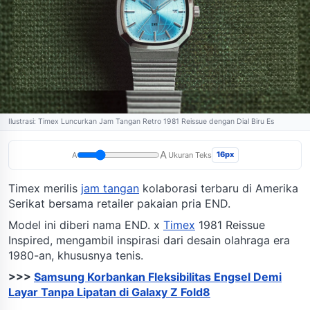
Ilustrasi: Timex Luncurkan Jam Tangan Retro 1981 Reissue dengan Dial Biru Es
A
16px
A
Ukuran Teks
Timex merilis
jam tangan
kolaborasi terbaru di Amerika
Serikat bersama retailer pakaian pria END.
Model ini diberi nama END. x
Timex
1981 Reissue
Inspired, mengambil inspirasi dari desain olahraga era
1980-an, khususnya tenis.
>>>
Samsung Korbankan Fleksibilitas Engsel Demi
Layar Tanpa Lipatan di Galaxy Z Fold8