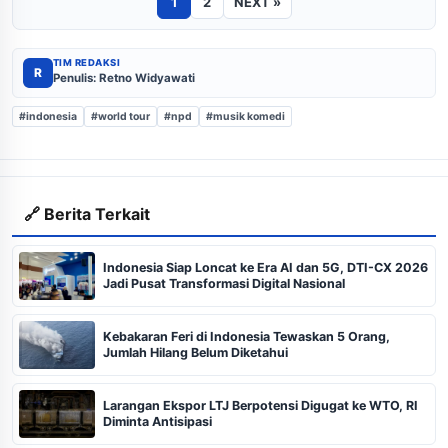
1
2
NEXT »
TIM REDAKSI
R
Penulis: Retno Widyawati
#indonesia
#world tour
#npd
#musik komedi
🔗 Berita Terkait
Indonesia Siap Loncat ke Era AI dan 5G, DTI-CX 2026
Jadi Pusat Transformasi Digital Nasional
Kebakaran Feri di Indonesia Tewaskan 5 Orang,
Jumlah Hilang Belum Diketahui
Larangan Ekspor LTJ Berpotensi Digugat ke WTO, RI
Diminta Antisipasi