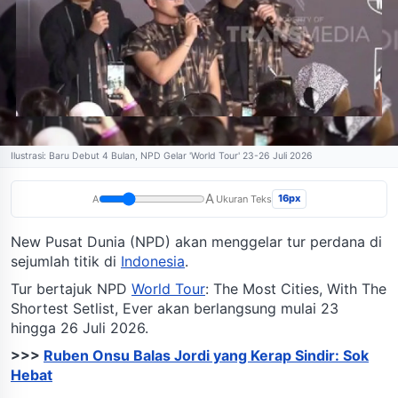
Ilustrasi: Baru Debut 4 Bulan, NPD Gelar 'World Tour' 23-26 Juli 2026
A
16px
A
Ukuran Teks
New Pusat Dunia (NPD) akan menggelar tur perdana di
sejumlah titik di
Indonesia
.
Tur bertajuk NPD
World Tour
: The Most Cities, With The
Shortest Setlist, Ever akan berlangsung mulai 23
hingga 26 Juli 2026.
>>>
Ruben Onsu Balas Jordi yang Kerap Sindir: Sok
Hebat