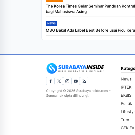
The Korea Times Gelar Seminar Panduan Kontra
bagi Mahasiswa Asing
NEWS
MBG Bakal Ada Label Best Before usai Picu Ker
Katego
News
IPTEK
Copyright © 2026 SurabayaInside.com –
EKBIS
Semua hak cipta dilindungi.
Politik
Lifesty
Tren
CEK FA