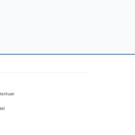
etentuan
asi