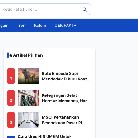
agam
Tren
Kolom
CEK FAKTA
🔥
Artikel Pilihan
Batu Empedu Sapi
1
Mendadak Diburu Saat
Idul Adha 2026, Dari Isi
Perut Jadi Komoditas
Ketegangan Selat
Puluhan Juta
2
Hormuz Memanas, Harga
Minyak Dunia Dekati
US$ 108
MSCI Pertahankan
3
Pembekuan Pasar RI,
BREN dan DSSA
Terancam Keluar dari
Cara Urus NIB UMKM Untuk