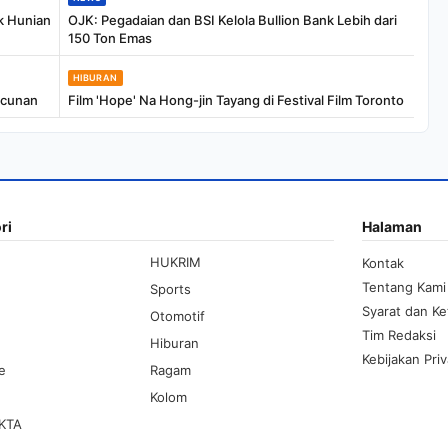
k Hunian
OJK: Pegadaian dan BSI Kelola Bullion Bank Lebih dari
150 Ton Emas
HIBURAN
acunan
Film 'Hope' Na Hong-jin Tayang di Festival Film Toronto
ri
Halaman
HUKRIM
Kontak
Tentang Kami
Sports
Syarat dan K
Otomotif
Tim Redaksi
Hiburan
Kebijakan Priv
le
Ragam
Kolom
KTA