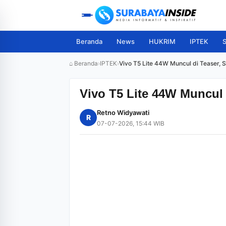
Beranda
News
HUKRIM
IPTEK
S
⌂ Beranda
›
IPTEK
›
Vivo T5 Lite 44W Muncul di Teaser, S
Vivo T5 Lite 44W Muncul 
Retno Widyawati
R
07-07-2026, 15:44 WIB