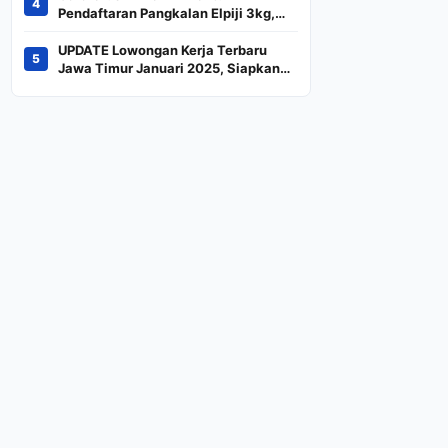
4
Indeks
Pendaftaran Pangkalan Elpiji 3kg,
Kebijakan Baru Penjualan LPG 3
Kilogram
UPDATE Lowongan Kerja Terbaru
5
Jawa Timur Januari 2025, Siapkan
CV dan Persyaratan