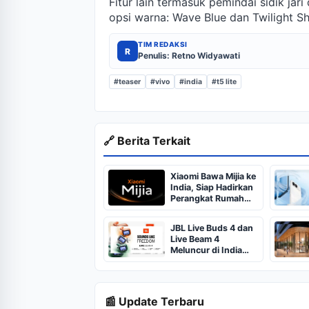
Fitur lain termasuk pemindai sidik jar
opsi warna: Wave Blue dan Twilight S
TIM REDAKSI
R
Penulis: Retno Widyawati
#teaser
#vivo
#india
#t5 lite
🔗 Berita Terkait
Xiaomi Bawa Mijia ke
India, Siap Hadirkan
Perangkat Rumah
Pintar
JBL Live Buds 4 dan
Live Beam 4
Meluncur di India
dengan Casing
Sentuh dan ANC
Cerdas
📰 Update Terbaru