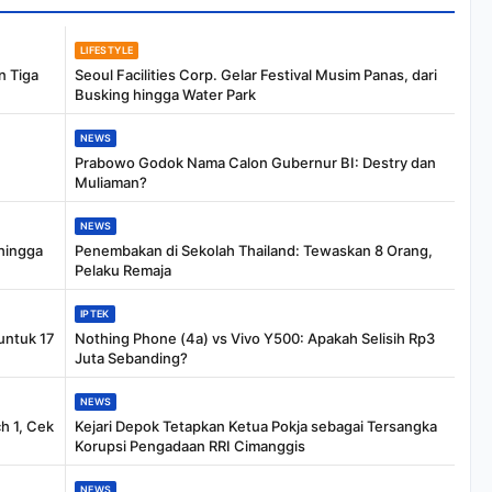
LIFESTYLE
n Tiga
Seoul Facilities Corp. Gelar Festival Musim Panas, dari
Busking hingga Water Park
NEWS
Prabowo Godok Nama Calon Gubernur BI: Destry dan
Muliaman?
NEWS
 hingga
Penembakan di Sekolah Thailand: Tewaskan 8 Orang,
Pelaku Remaja
IPTEK
untuk 17
Nothing Phone (4a) vs Vivo Y500: Apakah Selisih Rp3
Juta Sebanding?
NEWS
 1, Cek
Kejari Depok Tetapkan Ketua Pokja sebagai Tersangka
Korupsi Pengadaan RRI Cimanggis
NEWS