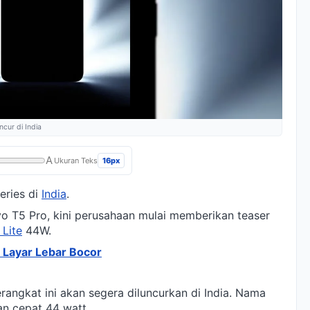
ncur di India
A
16px
Ukuran Teks
eries di
India
.
o T5 Pro, kini perusahaan mulai memberikan teaser
 Lite
44W.
e Layar Lebar Bocor
ngkat ini akan segera diluncurkan di India. Nama
n cepat 44 watt.