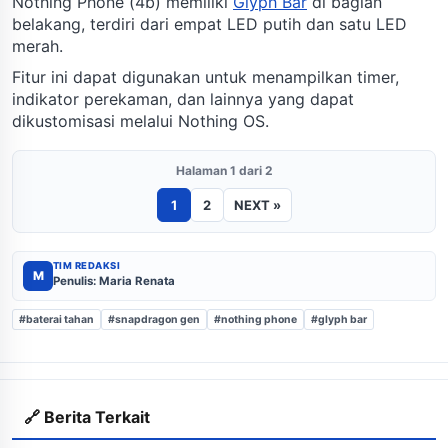
Nothing Phone (4b) memiliki
Glyph Bar
di bagian
belakang, terdiri dari empat LED putih dan satu LED
merah.
Fitur ini dapat digunakan untuk menampilkan timer,
indikator perekaman, dan lainnya yang dapat
dikustomisasi melalui Nothing OS.
Halaman 1 dari 2
1
2
NEXT »
TIM REDAKSI
M
Penulis: Maria Renata
#baterai tahan
#snapdragon gen
#nothing phone
#glyph bar
🔗 Berita Terkait