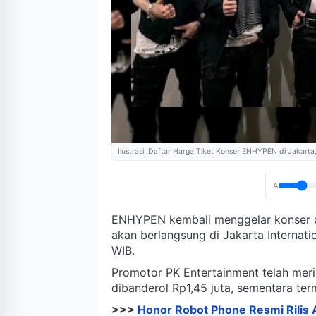
Ilustrasi: Daftar Harga Tiket Konser ENHYPEN di Jakart
A
ENHYPEN kembali menggelar konser d
akan berlangsung di Jakarta Internati
WIB.
Promotor PK Entertainment telah meri
dibanderol Rp1,45 juta, sementara ter
>>>
Honor Robot Phone Resmi Rili