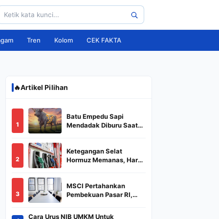
agam
Tren
Kolom
CEK FAKTA
🔥
Artikel Pilihan
Batu Empedu Sapi
1
Mendadak Diburu Saat
Idul Adha 2026, Dari Isi
Perut Jadi Komoditas
Ketegangan Selat
Puluhan Juta
2
Hormuz Memanas, Harga
Minyak Dunia Dekati
US$ 108
MSCI Pertahankan
3
Pembekuan Pasar RI,
BREN dan DSSA
Terancam Keluar dari
Cara Urus NIB UMKM Untuk