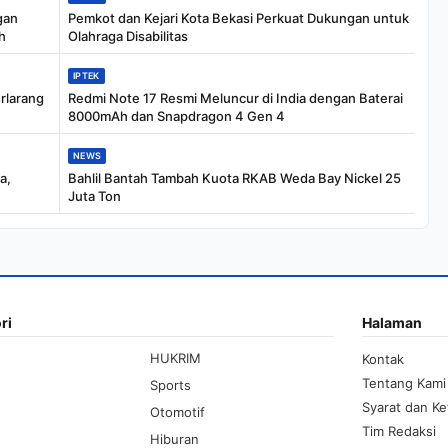
gan
Pemkot dan Kejari Kota Bekasi Perkuat Dukungan untuk
h
Olahraga Disabilitas
IPTEK
erlarang
Redmi Note 17 Resmi Meluncur di India dengan Baterai
8000mAh dan Snapdragon 4 Gen 4
NEWS
a,
Bahlil Bantah Tambah Kuota RKAB Weda Bay Nickel 25
Juta Ton
ri
Halaman
HUKRIM
Kontak
Tentang Kami
Sports
Syarat dan K
Otomotif
Tim Redaksi
Hiburan