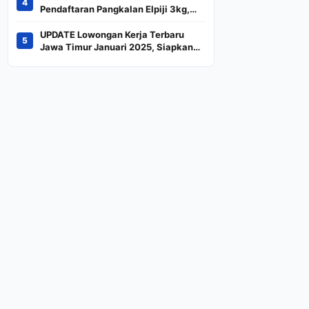
4
Indeks
Pendaftaran Pangkalan Elpiji 3kg,
Kebijakan Baru Penjualan LPG 3
Kilogram
UPDATE Lowongan Kerja Terbaru
5
Jawa Timur Januari 2025, Siapkan
CV dan Persyaratan