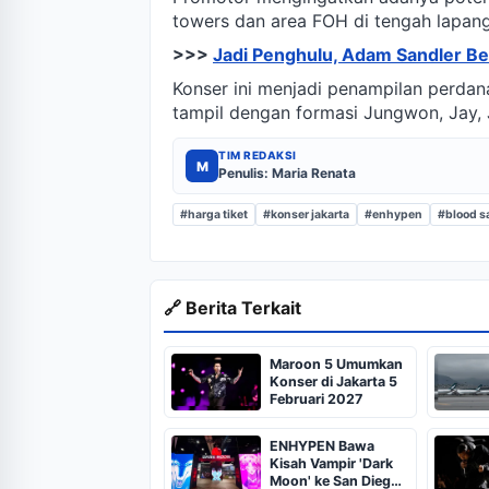
towers dan area FOH di tengah lapan
>>>
Jadi Penghulu, Adam Sandler Ber
Konser ini menjadi penampilan perda
tampil dengan formasi Jungwon, Jay, 
TIM REDAKSI
M
Penulis: Maria Renata
#harga tiket
#konser jakarta
#enhypen
#blood s
🔗 Berita Terkait
Maroon 5 Umumkan
Konser di Jakarta 5
Februari 2027
ENHYPEN Bawa
Kisah Vampir 'Dark
Moon' ke San Diego