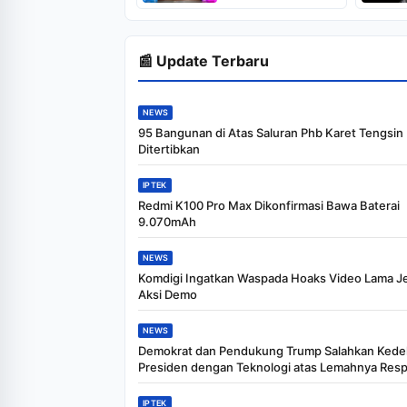
Comic-Con 2026
📰 Update Terbaru
NEWS
95 Bangunan di Atas Saluran Phb Karet Tengsin
Ditertibkan
IPTEK
Redmi K100 Pro Max Dikonfirmasi Bawa Baterai
9.070mAh
NEWS
Komdigi Ingatkan Waspada Hoaks Video Lama J
Aksi Demo
NEWS
Demokrat dan Pendukung Trump Salahkan Kede
Presiden dengan Teknologi atas Lemahnya Resp
IPTEK