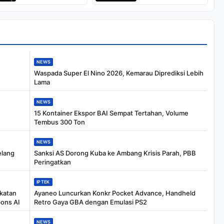
Juta
Panel Comic-Con
San Diego 2026
NEWS
Waspada Super El Nino 2026, Kemarau Diprediksi Lebih
Lama
NEWS
15 Kontainer Ekspor BAI Sempat Tertahan, Volume
Tembus 300 Ton
NEWS
elang
Sanksi AS Dorong Kuba ke Ambang Krisis Parah, PBB
Peringatkan
IPTEK
katan
Ayaneo Luncurkan Konkr Pocket Advance, Handheld
ons AI
Retro Gaya GBA dengan Emulasi PS2
NEWS