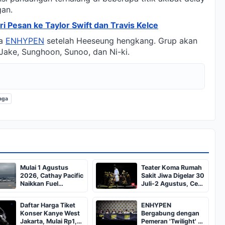
gan.
i Pesan ke Taylor Swift dan Travis Kelce
na
ENHYPEN
setelah Heeseung hengkang. Grup akan
Jake, Sunghoon, Sunoo, dan Ni-ki.
aga
Mulai 1 Agustus
Teater Koma Rumah
2026, Cathay Pacific
Sakit Jiwa Digelar 30
Naikkan Fuel
Juli-2 Agustus, Cek
Surcharge Tiket
Tiketnya
Pesawat
Daftar Harga Tiket
ENHYPEN
Konser Kanye West
Bergabung dengan
Jakarta, Mulai Rp1,8
Pemeran 'Twilight' di