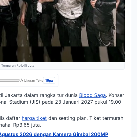
a, Termurah Rp1,45 Juta
A
16px
Ukuran Teks
i Jakarta dalam rangka tur dunia
Blood Saga
. Konser
onal Stadium (JIS) pada 23 Januari 2027 pukul 19.00
lis daftar
harga tiket
dan seating plan. Tiket termurah
mahal Rp3,65 juta.
s Agustus 2026 dengan Kamera Gimbal 200MP