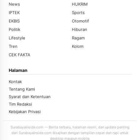
News
HUKRIM
IPTEK
Sports
EKBIS
Otomotif
Politik
Hiburan
Lifestyle
Ragam
Tren
Kolom
CEK FAKTA
Halaman
Kontak
Tentang Kami
Syarat dan Ketentuan
Tim Redaksi
Kebijakan Privasi
SurabayaInside.com — Berita terbaru, halaman resmi, dan update penting
dari SurabayaInside.com disajikan dengan tampilan cepat dan rapi untuk
desktop maupun mobile.