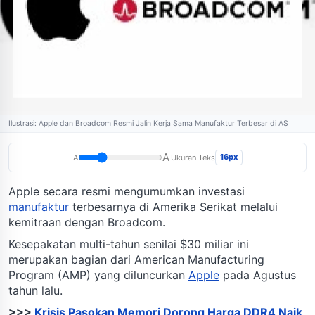
Ilustrasi: Apple dan Broadcom Resmi Jalin Kerja Sama Manufaktur Terbesar di AS
A
16px
A
Ukuran Teks
Apple secara resmi mengumumkan investasi
manufaktur
terbesarnya di Amerika Serikat melalui
kemitraan dengan Broadcom.
Kesepakatan multi-tahun senilai $30 miliar ini
merupakan bagian dari American Manufacturing
Program (AMP) yang diluncurkan
Apple
pada Agustus
tahun lalu.
>>>
Krisis Pasokan Memori Dorong Harga DDR4 Naik