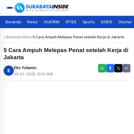
Beranda
News
HUKRIM
IPTEK
Sports
EKBIS
Otomoti
⌂ Beranda
›
News
›
5 Cara Ampuh Melepas Penat setelah Kerja di Jakarta
5 Cara Ampuh Melepas Penat setelah Kerja di
Jakarta
Eko Yulianto
E
09-07-2026, 15:51 WIB