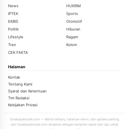
News
HUKRIM
IPTEK
Sports
EKBIS
Otomotif
Politik
Hiburan
Lifestyle
Ragam
Tren
Kolom
CEK FAKTA
Halaman
Kontak
Tentang Kami
Syarat dan Ketentuan
Tim Redaksi
Kebijakan Privasi
SurabayaInside.com — Berita terbaru, halaman resmi, dan update penting
dari SurabayaInside.com disajikan dengan tampilan cepat dan rapi untuk