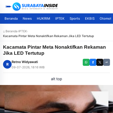
Beranda
News
HUKRIM
IPTEK
Sports
EKBIS
Otomoti
⌂ Beranda
›
IPTEK
›
Kacamata Pintar Meta Nonaktifkan Rekaman Jika LED Tertutup
Kacamata Pintar Meta Nonaktifkan Rekaman
Jika LED Tertutup
Retno Widyawati
R
09-07-2026, 18:16 WIB
alt top