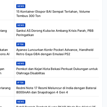
NEWS
15 Kontainer Ekspor BAI Sempat Tertahan, Volume
Tembus 300 Ton
NEWS
elang
Sanksi AS Dorong Kuba ke Ambang Krisis Parah, PBB
Peringatkan
IPTEK
katan
Ayaneo Luncurkan Konkr Pocket Advance, Handheld
ons AI
Retro Gaya GBA dengan Emulasi PS2
NEWS
gan
Pemkot dan Kejari Kota Bekasi Perkuat Dukungan untuk
h
Olahraga Disabilitas
IPTEK
erlarang
Redmi Note 17 Resmi Meluncur di India dengan Baterai
8000mAh dan Snapdragon 4 Gen 4
NEWS