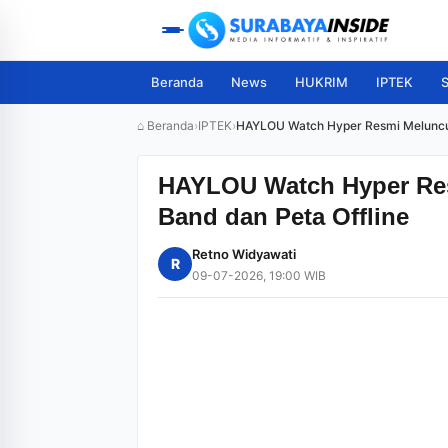
Beranda
News
HUKRIM
IPTEK
S
⌂ Beranda
›
IPTEK
›
HAYLOU Watch Hyper Resmi Meluncur
HAYLOU Watch Hyper Re
Band dan Peta Offline
Retno Widyawati
R
09-07-2026, 19:00 WIB