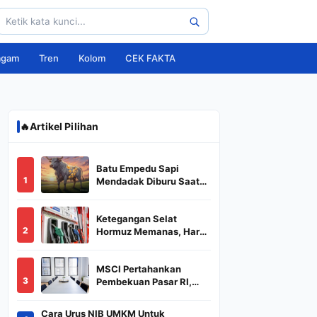
agam
Tren
Kolom
CEK FAKTA
🔥
Artikel Pilihan
Batu Empedu Sapi
1
Mendadak Diburu Saat
Idul Adha 2026, Dari Isi
Perut Jadi Komoditas
Ketegangan Selat
Puluhan Juta
2
Hormuz Memanas, Harga
Minyak Dunia Dekati
US$ 108
MSCI Pertahankan
3
Pembekuan Pasar RI,
BREN dan DSSA
Terancam Keluar dari
Cara Urus NIB UMKM Untuk