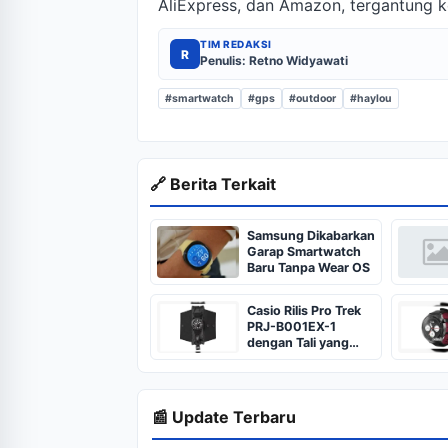
AliExpress, dan Amazon, tergantung k
TIM REDAKSI
R
Penulis: Retno Widyawati
#smartwatch
#gps
#outdoor
#haylou
🔗 Berita Terkait
Samsung Dikabarkan
Garap Smartwatch
Baru Tanpa Wear OS
Casio Rilis Pro Trek
PRJ-B001EX-1
dengan Tali yang
Bisa Jadi Kantong
Penyimpanan
📰 Update Terbaru