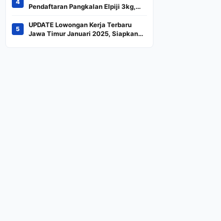
4
Indeks
Pendaftaran Pangkalan Elpiji 3kg,
Kebijakan Baru Penjualan LPG 3
Kilogram
UPDATE Lowongan Kerja Terbaru
5
Jawa Timur Januari 2025, Siapkan
CV dan Persyaratan