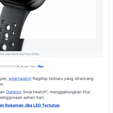
GPS Dual-Band dan Peta Offline
A
16px
Ukuran Teks
per,
smartwatch
flagship terbaru yang dirancang
n.
ban
Outdoor
Smartwatch", menggabungkan fitur
enggunaan sehari-hari.
an Rekaman Jika LED Tertutup