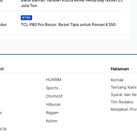
a,
Bahlil Bantah Tambah Kuota RKAB Weda Bay Nickel 25
Juta Ton
IPTEK
ndur
TCL P80 Pro Bocor: Bezel Tipis untuk Ponsel €350
ri
Halaman
HUKRIM
Kontak
Tentang Kami
Sports
Syarat dan K
Otomotif
Tim Redaksi
Hiburan
Kebijakan Priv
le
Ragam
Kolom
KTA