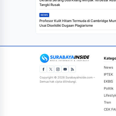
Ukraina Serang Dua Kilang Minyak Terbesar Rusi
Tangki Rusak
NEWS
Profesor Kulit Hitam Termuda di Cambridge Mu
Usai Diselidiki Dugaan Plagiarisme
Katego
News
IPTEK
Copyright © 2026 SurabayaInside.com –
EKBIS
Semua hak cipta dilindungi.
Politik
Lifesty
Tren
CEK FA