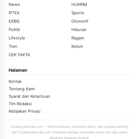
News
HUKRIM
IPTEK
Sports
EKBIS
Otomotif
Politik
Hiburan
Lifestyle
Ragam
Tren
Kolom
CEK FAKTA
Halaman
Kontak
Tentang Kami
Syarat dan Ketentuan
Tim Redaksi
Kebijakan Privasi
SurabayaInside.com — Berita terbaru, halaman resmi, dan update penting
dari SurabayaInside.com disajikan dengan tampilan cepat dan rapi untuk
desktop maupun mobile.