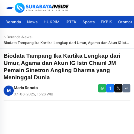
Beranda
News
HUKRIM
IPTEK
Sports
EKBIS
Otomoti
⌂ Beranda
›
News
›
Biodata Tampang Ika Kartika Lengkap dari Umur, Agama dan Akun IG Istri
Chairil JM Pemain Sinetron Angling Dharma yang Meninggal Dunia
Biodata Tampang Ika Kartika Lengkap dari
Umur, Agama dan Akun IG Istri Chairil JM
Pemain Sinetron Angling Dharma yang
Meninggal Dunia
Maria Renata
M
07-06-2025, 15:26 WIB