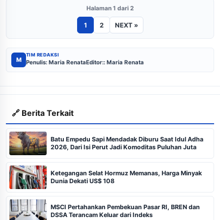
Halaman 1 dari 2
1
2
NEXT »
TIM REDAKSI
M
Penulis: Maria Renata
Editor:: Maria Renata
🔗 Berita Terkait
Batu Empedu Sapi Mendadak Diburu Saat Idul Adha
2026, Dari Isi Perut Jadi Komoditas Puluhan Juta
Ketegangan Selat Hormuz Memanas, Harga Minyak
Dunia Dekati US$ 108
MSCI Pertahankan Pembekuan Pasar RI, BREN dan
DSSA Terancam Keluar dari Indeks