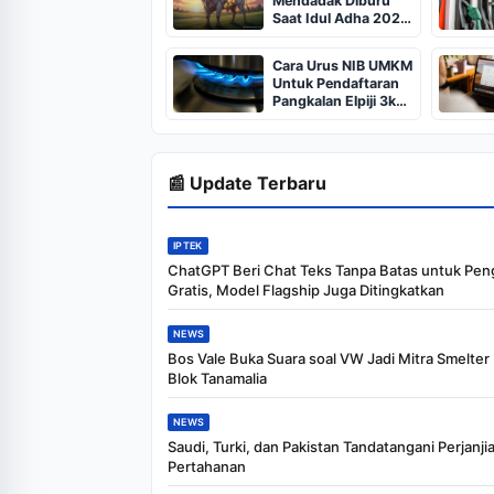
Mendadak Diburu
Saat Idul Adha 2026,
Dari Isi Perut Jadi
Komoditas Puluhan
Cara Urus NIB UMKM
Juta
Untuk Pendaftaran
Pangkalan Elpiji 3kg,
Kebijakan Baru
Penjualan LPG 3
Kilogram
📰 Update Terbaru
IPTEK
ChatGPT Beri Chat Teks Tanpa Batas untuk Pe
Gratis, Model Flagship Juga Ditingkatkan
NEWS
Bos Vale Buka Suara soal VW Jadi Mitra Smelter
Blok Tanamalia
NEWS
Saudi, Turki, dan Pakistan Tandatangani Perjanji
Pertahanan