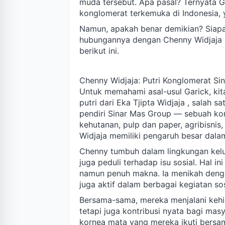
muda tersebut. Apa pasal? Ternyata G
konglomerat terkemuka di Indonesia, ya
Namun, apakah benar demikian? Siapa
hubungannya dengan Chenny Widjaja 
berikut ini.
Chenny Widjaja: Putri Konglomerat Si
Untuk memahami asal-usul Garick, kita
putri dari Eka Tjipta Widjaja , salah s
pendiri Sinar Mas Group — sebuah ko
kehutanan, pulp dan paper, agribisnis,
Widjaja memiliki pengaruh besar dala
Chenny tumbuh dalam lingkungan kelua
juga peduli terhadap isu sosial. Hal 
namun penuh makna. Ia menikah denga
juga aktif dalam berbagai kegiatan sos
Bersama-sama, mereka menjalani kehid
tetapi juga kontribusi nyata bagi mas
kornea mata yang mereka ikuti bers