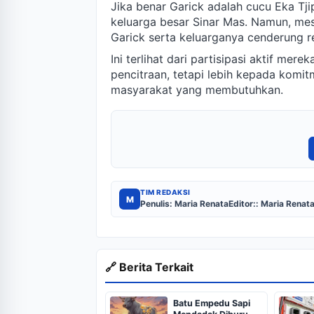
Jika benar Garick adalah cucu Eka Tji
keluarga besar Sinar Mas. Namun, mesk
Garick serta keluarganya cenderung r
Ini terlihat dari partisipasi aktif mer
pencitraan, tetapi lebih kepada komi
masyarakat yang membutuhkan.
TIM REDAKSI
M
Penulis: Maria Renata
Editor:: Maria Renat
🔗 Berita Terkait
Batu Empedu Sapi