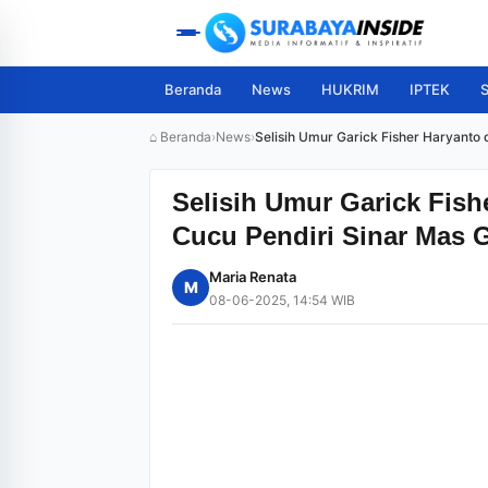
Beranda
News
HUKRIM
IPTEK
S
⌂ Beranda
›
News
›
Selisih Umur Garick Fisher Haryanto 
Selisih Umur Garick Fish
Cucu Pendiri Sinar Mas G
Maria Renata
M
08-06-2025, 14:54 WIB