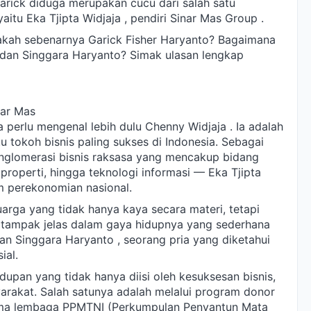
arick diduga merupakan cucu dari salah satu
itu Eka Tjipta Widjaja , pendiri Sinar Mas Group .
kah sebenarnya Garick Fisher Haryanto? Bagaimana
dan Singgara Haryanto? Simak ulasan lengkap
nar Mas
 perlu mengenal lebih dulu Chenny Widjaja . Ia adalah
atu tokoh bisnis paling sukses di Indonesia. Sebagai
nglomerasi bisnis raksasa yang mencakup bidang
 properti, hingga teknologi informasi — Eka Tjipta
m perekonomian nasional.
rga yang tidak hanya kaya secara materi, tetapi
ini tampak jelas dalam gaya hidupnya yang sederhana
n Singgara Haryanto , seorang pria yang diketahui
ial.
upan yang tidak hanya diisi oleh kesuksesan bisnis,
yarakat. Salah satunya adalah melalui program donor
ama lembaga PPMTNI (Perkumpulan Penyantun Mata