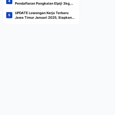
4
Indeks
Pendaftaran Pangkalan Elpiji 3kg,
Kebijakan Baru Penjualan LPG 3
Kilogram
UPDATE Lowongan Kerja Terbaru
5
Jawa Timur Januari 2025, Siapkan
CV dan Persyaratan