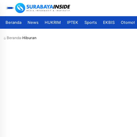
Beranda
News
HUKRIM
IPTEK
Sports
EKBIS
Otomoti
⌂ Beranda
›
Hiburan