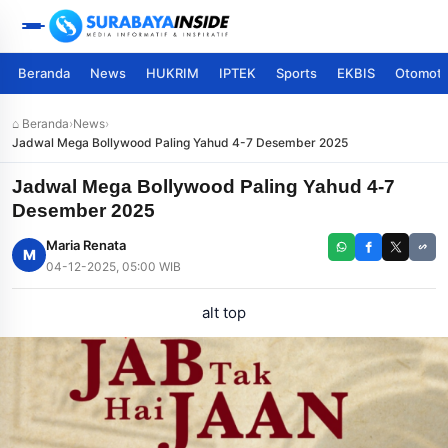
Beranda
News
HUKRIM
IPTEK
Sports
EKBIS
Otomoti
⌂ Beranda
›
News
›
Jadwal Mega Bollywood Paling Yahud 4-7 Desember 2025
Jadwal Mega Bollywood Paling Yahud 4-7
Desember 2025
Maria Renata
M
04-12-2025, 05:00 WIB
alt top