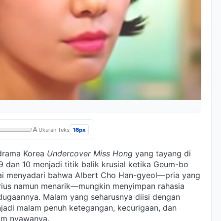
A
16px
Ukuran Teks
drama Korea
Undercover Miss Hong
yang tayang di
 dan 10 menjadi titik balik krusial ketika Geum-bo
ulai menyadari bahwa Albert Cho Han-gyeol—pria yang
sterius namun menarik—mungkin menyimpan rahasia
 dugaannya. Malam yang seharusnya diisi dengan
jadi malam penuh ketegangan, kecurigaan, dan
am nyawanya.