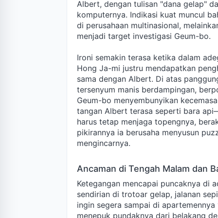
Albert, dengan tulisan "dana gelap" da
komputernya. Indikasi kuat muncul ba
di perusahaan multinasional, melainka
menjadi target investigasi Geum-bo.
Ironi semakin terasa ketika dalam a
Hong Ja-mi justru mendapatkan pengh
sama dengan Albert. Di atas panggu
tersenyum manis berdampingan, berpos
Geum-bo menyembunyikan kecemasan 
tangan Albert terasa seperti bara a
harus tetap menjaga topengnya, berak
pikirannya ia berusaha menyusun puzz
mengincarnya.
Ancaman di Tengah Malam dan B
Ketegangan mencapai puncaknya di ad
sendirian di trotoar gelap, jalanan se
ingin segera sampai di apartemennya
menepuk pundaknya dari belakang deng