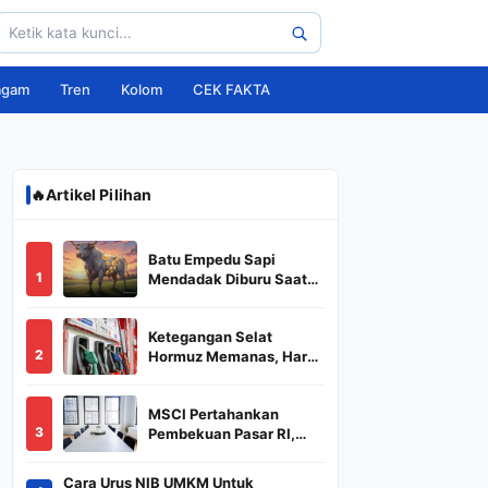
agam
Tren
Kolom
CEK FAKTA
🔥
Artikel Pilihan
Batu Empedu Sapi
1
Mendadak Diburu Saat
Idul Adha 2026, Dari Isi
Perut Jadi Komoditas
Ketegangan Selat
Puluhan Juta
2
Hormuz Memanas, Harga
Minyak Dunia Dekati
US$ 108
MSCI Pertahankan
3
Pembekuan Pasar RI,
BREN dan DSSA
Terancam Keluar dari
Cara Urus NIB UMKM Untuk