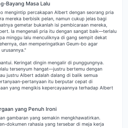
g-Bayang Masa Lalu
bo mengintip percakapan Albert dengan seorang pria
a mereka berbisik pelan, namun cukup jelas bagi
uatnya gemetar bukanlah isi pembicaraan mereka,
ert. Ia mengenali pria itu dengan sangat baik—terlalu
pa minggu lalu menculiknya di gang sempit dekat
 lehernya, dan memperingatkan Geum-bo agar
 urusannya."
antui. Keringat dingin mengalir di punggungnya.
lalu tersenyum hangat—justru bertemu dengan
au justru Albert adalah dalang di balik semua
ertanyaan-pertanyaan itu berputar cepat di
gaan yang mengikis kepercayaannya terhadap Albert
rgaan yang Penuh Ironi
kan gambaran yang semakin mengkhawatirkan.
-dokumen rahasia yang tersebar di meja kerja