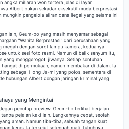
n angka miliaran won tertera jelas di layar
hwa Albert bukan sekadar eksekutif muda berprestasi
n mungkin pengelola aliran dana ilegal yang selama ini
degan lain, Geum-bo yang masih menyamar sebagai
argaan "Wanita Berprestasi" dari perusahaan yang
ng megah dengan sorot lampu kamera, keduanya
e untuk sesi foto resmi. Namun di balik senyum itu,
yang menggerogoti jiwanya. Setiap sentuhan
pi—hangat di permukaan, namun membakar di dalam. Ia
ting sebagai Hong Ja-mi yang polos, sementara di
le hubungan Albert dengan jaringan kriminal yang
ahaya yang Mengintai
egan penutup preview. Geum-bo terlihat berjalan
pi tanpa pejalan kaki lain. Langkahnya cepat, seolah
 yang aman. Namun tiba-tiba, sebuah tangan kuat
an keras. Ia terkejut setengah mati, tubuhnya