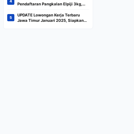
4
Indeks
Pendaftaran Pangkalan Elpiji 3kg,
Kebijakan Baru Penjualan LPG 3
Kilogram
UPDATE Lowongan Kerja Terbaru
5
Jawa Timur Januari 2025, Siapkan
CV dan Persyaratan