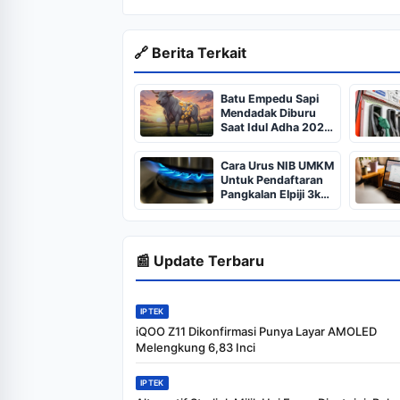
🔗 Berita Terkait
Batu Empedu Sapi
Mendadak Diburu
Saat Idul Adha 2026,
Dari Isi Perut Jadi
Komoditas Puluhan
Cara Urus NIB UMKM
Juta
Untuk Pendaftaran
Pangkalan Elpiji 3kg,
Kebijakan Baru
Penjualan LPG 3
Kilogram
📰 Update Terbaru
IPTEK
iQOO Z11 Dikonfirmasi Punya Layar AMOLED
Melengkung 6,83 Inci
IPTEK