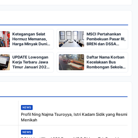
Ketegangan Selat
MSCI Pertahankan
Hormuz Memanas,
Pembekuan Pasar RI,
Harga Minyak Dunia
BREN dan DSSA
Dekati US$ 108
Terancam Keluar dari
Indeks
UPDATE Lowongan
Daftar Nama Korban
Kerja Terbaru Jawa
Kecelakaan Bus
Timur Januari 2025,
Rombongan Sekolah
Siapkan CV dan
dari Bali di Kota Batu:
Persyaratan
Salah Satunya Ada
Balita
NEWS
Profil Ning Najma Tsuroyya, Istri Kadam Sidik yang Resmi
Menikah
NEWS