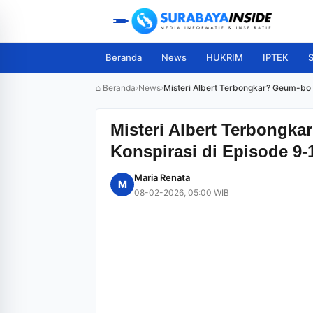
Beranda
News
HUKRIM
IPTEK
S
⌂ Beranda
›
News
›
Misteri Albert Terbongkar? Geum-bo 
Misteri Albert Terbongka
Konspirasi di Episode 9
Maria Renata
M
08-02-2026, 05:00 WIB