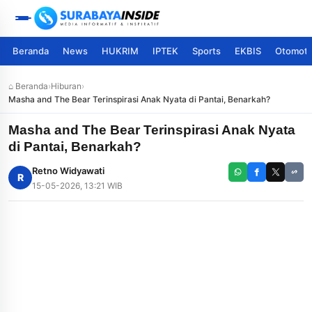
Beranda
News
HUKRIM
IPTEK
Sports
EKBIS
Otomoti
⌂ Beranda
›
Hiburan
›
Masha and The Bear Terinspirasi Anak Nyata di Pantai, Benarkah?
Masha and The Bear Terinspirasi Anak Nyata
di Pantai, Benarkah?
Retno Widyawati
R
15-05-2026, 13:21 WIB