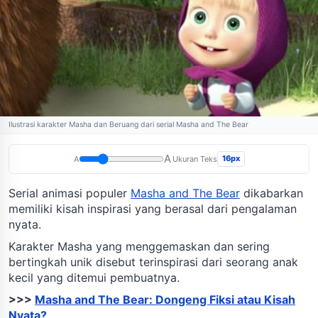
Ilustrasi karakter Masha dan Beruang dari serial Masha and The Bear
A
16px
A
Ukuran Teks
Serial animasi populer
Masha and The Bear
dikabarkan
memiliki kisah inspirasi yang berasal dari pengalaman
nyata.
Karakter Masha yang menggemaskan dan sering
bertingkah unik disebut terinspirasi dari seorang anak
kecil yang ditemui pembuatnya.
>>>
Masha and The Bear: Dongeng Fiksi atau Kisah
Nyata?