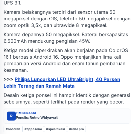
UFS 3.1.
Kamera belakangnya terdiri dari sensor utama 50
megapiksel dengan OIS, telefoto 50 megapiksel dengan
zoom optik 3,5x, dan ultrawide 8 megapiksel.
Kamera depannya 50 megapiksel. Baterai berkapasitas
6.500mAh mendukung pengisian 45W.
Ketiga model diperkirakan akan berjalan pada ColorOS
16.1 berbasis Android 16. Oppo menjanjikan lima kali
pembaruan versi Android dan enam tahun pembaruan
keamanan.
>>>
Philips Luncurkan LED UltraBright, 40 Persen
Lebih Terang dan Ramah Mata
Desain ketiga ponsel ini hampir identik dengan generasi
sebelumnya, seperti terlihat pada render yang bocor.
TIM REDAKSI
R
Penulis: Retno Widyawati
#bocoran
#oppo reno
#spesifikasi
#reno pro