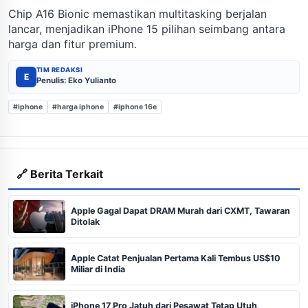
Chip A16 Bionic memastikan multitasking berjalan
lancar, menjadikan iPhone 15 pilihan seimbang antara
harga dan fitur premium.
TIM REDAKSI
E
Penulis: Eko Yulianto
#iphone
#harga iphone
#iphone 16e
🔗 Berita Terkait
Apple Gagal Dapat DRAM Murah dari CXMT, Tawaran
Ditolak
Apple Catat Penjualan Pertama Kali Tembus US$10
Miliar di India
iPhone 17 Pro Jatuh dari Pesawat Tetap Utuh,