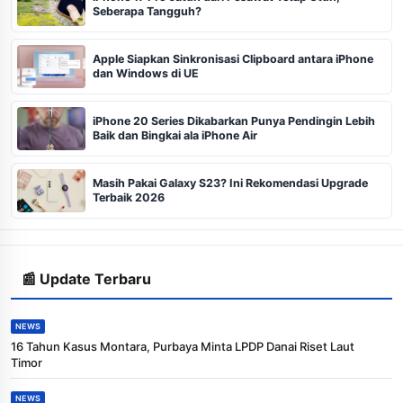
Seberapa Tangguh?
Apple Siapkan Sinkronisasi Clipboard antara iPhone
dan Windows di UE
iPhone 20 Series Dikabarkan Punya Pendingin Lebih
Baik dan Bingkai ala iPhone Air
Masih Pakai Galaxy S23? Ini Rekomendasi Upgrade
Terbaik 2026
📰 Update Terbaru
NEWS
16 Tahun Kasus Montara, Purbaya Minta LPDP Danai Riset Laut
Timor
NEWS