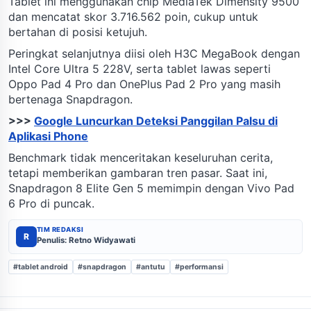
Tablet ini menggunakan chip MediaTek Dimensity 9500
dan mencatat skor 3.716.562 poin, cukup untuk
bertahan di posisi ketujuh.
Peringkat selanjutnya diisi oleh H3C MegaBook dengan
Intel Core Ultra 5 228V, serta tablet lawas seperti
Oppo Pad 4 Pro dan OnePlus Pad 2 Pro yang masih
bertenaga Snapdragon.
>>>
Google Luncurkan Deteksi Panggilan Palsu di
Aplikasi Phone
Benchmark tidak menceritakan keseluruhan cerita,
tetapi memberikan gambaran tren pasar. Saat ini,
Snapdragon 8 Elite Gen 5 memimpin dengan Vivo Pad
6 Pro di puncak.
TIM REDAKSI
R
Penulis: Retno Widyawati
#tablet android
#snapdragon
#antutu
#performansi