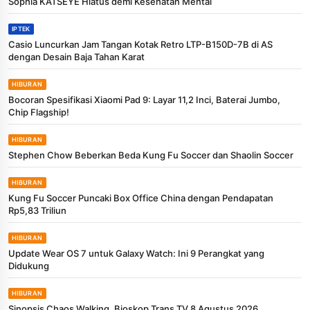
Sophia KATSEYE Hiatus demi Kesehatan Mental
IPTEK
Casio Luncurkan Jam Tangan Kotak Retro LTP-B150D-7B di AS
dengan Desain Baja Tahan Karat
HIBURAN
Bocoran Spesifikasi Xiaomi Pad 9: Layar 11,2 Inci, Baterai Jumbo,
Chip Flagship!
HIBURAN
Stephen Chow Beberkan Beda Kung Fu Soccer dan Shaolin Soccer
HIBURAN
Kung Fu Soccer Puncaki Box Office China dengan Pendapatan
Rp5,83 Triliun
HIBURAN
Update Wear OS 7 untuk Galaxy Watch: Ini 9 Perangkat yang
Didukung
HIBURAN
Sinopsis Chaos Walking, Bioskop Trans TV 8 Agustus 2026