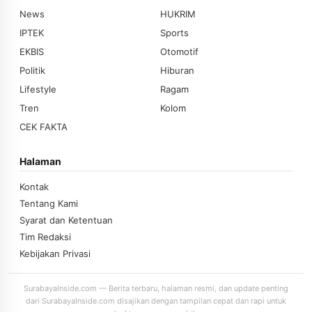
News
HUKRIM
IPTEK
Sports
EKBIS
Otomotif
Politik
Hiburan
Lifestyle
Ragam
Tren
Kolom
CEK FAKTA
Halaman
Kontak
Tentang Kami
Syarat dan Ketentuan
Tim Redaksi
Kebijakan Privasi
SurabayaInside.com — Berita terbaru, halaman resmi, dan update penting
dari SurabayaInside.com disajikan dengan tampilan cepat dan rapi untuk