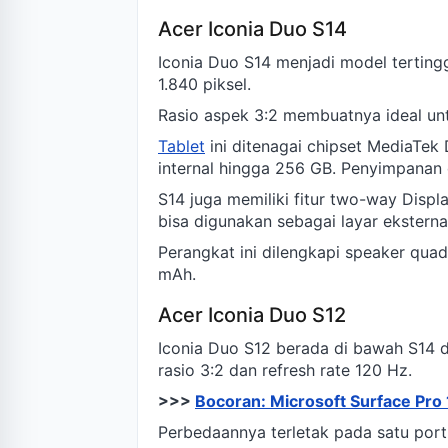
Acer Iconia Duo S14
Iconia Duo S14 menjadi model tertingg
1.840 piksel.
Rasio aspek 3:2 membuatnya ideal unt
Tablet
ini ditenagai chipset MediaTe
internal hingga 256 GB. Penyimpanan 
S14 juga memiliki fitur two-way Disp
bisa digunakan sebagai layar eksterna
Perangkat ini dilengkapi speaker qua
mAh.
Acer Iconia Duo S12
Iconia Duo S12 berada di bawah S14 
rasio 3:2 dan refresh rate 120 Hz.
>>>
Bocoran: Microsoft Surface Pro 
Perbedaannya terletak pada satu por