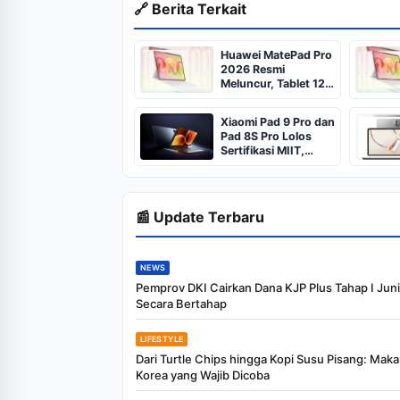
🔗 Berita Terkait
Huawei MatePad Pro
2026 Resmi
Meluncur, Tablet 12
Inci dengan Bobot
Super Ringan
Xiaomi Pad 9 Pro dan
Pad 8S Pro Lolos
Sertifikasi MIIT,
Peluncuran Semakin
Dekat
📰 Update Terbaru
NEWS
Pemprov DKI Cairkan Dana KJP Plus Tahap I Jun
Secara Bertahap
LIFESTYLE
Dari Turtle Chips hingga Kopi Susu Pisang: Mak
Korea yang Wajib Dicoba