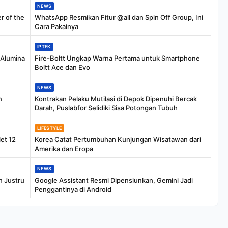
NEWS
r of the
WhatsApp Resmikan Fitur @all dan Spin Off Group, Ini
Cara Pakainya
IPTEK
 Alumina
Fire-Boltt Ungkap Warna Pertama untuk Smartphone
Boltt Ace dan Evo
NEWS
n
Kontrakan Pelaku Mutilasi di Depok Dipenuhi Bercak
Darah, Puslabfor Selidiki Sisa Potongan Tubuh
LIFESTYLE
et 12
Korea Catat Pertumbuhan Kunjungan Wisatawan dari
Amerika dan Eropa
NEWS
n Justru
Google Assistant Resmi Dipensiunkan, Gemini Jadi
Penggantinya di Android