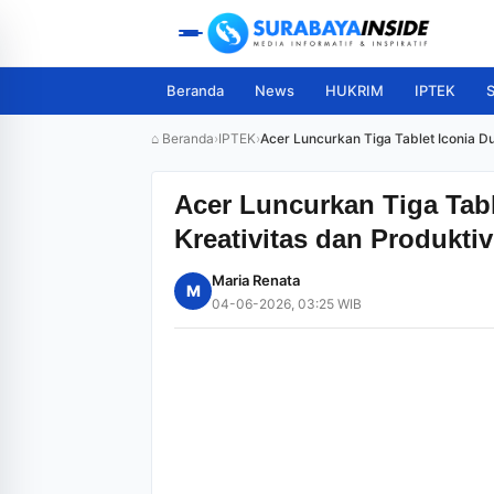
Beranda
News
HUKRIM
IPTEK
S
⌂ Beranda
›
IPTEK
›
Acer Luncurkan Tiga Tablet Iconia Du
Acer Luncurkan Tiga Tabl
Kreativitas dan Produktiv
Maria Renata
M
04-06-2026, 03:25 WIB