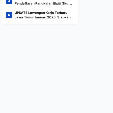
4
Indeks
Pendaftaran Pangkalan Elpiji 3kg,
Kebijakan Baru Penjualan LPG 3
Kilogram
UPDATE Lowongan Kerja Terbaru
5
Jawa Timur Januari 2025, Siapkan
CV dan Persyaratan