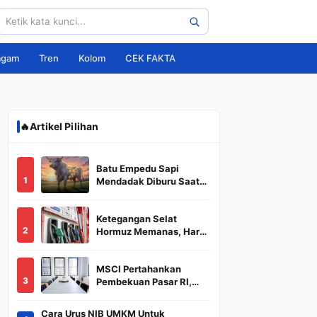
agam
Tren
Kolom
CEK FAKTA
🔥
Artikel Pilihan
Batu Empedu Sapi
1
Mendadak Diburu Saat
Idul Adha 2026, Dari Isi
Perut Jadi Komoditas
Ketegangan Selat
Puluhan Juta
2
Hormuz Memanas, Harga
Minyak Dunia Dekati
US$ 108
MSCI Pertahankan
3
Pembekuan Pasar RI,
BREN dan DSSA
Terancam Keluar dari
Cara Urus NIB UMKM Untuk