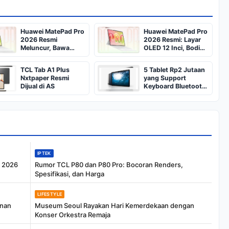
Huawei MatePad Pro
Huawei MatePad Pro
2026 Resmi
2026 Resmi: Layar
Meluncur, Bawa
OLED 12 Inci, Bodi
Layar OLED 144Hz
4,7 mm, Baterai
dan Baterai 10.400
10.400 mAh
TCL Tab A1 Plus
5 Tablet Rp2 Jutaan
mAh
Nxtpaper Resmi
yang Support
Dijual di AS
Keyboard Bluetooth,
Cocok Buat Ngerjain
Tugas
IPTEK
i 2026
Rumor TCL P80 dan P80 Pro: Bocoran Renders,
Spesifikasi, dan Harga
LIFESTYLE
anan
Museum Seoul Rayakan Hari Kemerdekaan dengan
Konser Orkestra Remaja