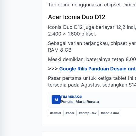
Tablet ini menggunakan chipset Dimen
Acer Iconia Duo D12
Iconia Duo D12 juga berlayar 12,2 in
2.400 x 1.600 piksel.
Sebagai varian terjangkau, chipset y
RAM 8 GB.
Meski demikian, baterainya tetap 8.0
>>>
Google Rilis Panduan Desain untu
Pasar pertama untuk ketiga tablet ini
tersedia pada Agustus, sedangkan S1
TIM REDAKSI
M
Penulis: Maria Renata
#tablet
#acer
#computex
#iconia duo