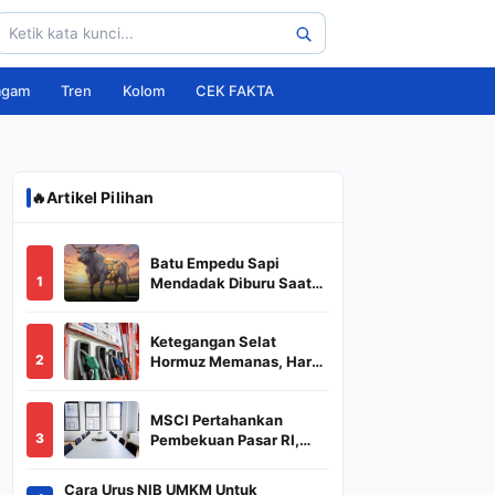
agam
Tren
Kolom
CEK FAKTA
🔥
Artikel Pilihan
Batu Empedu Sapi
1
Mendadak Diburu Saat
Idul Adha 2026, Dari Isi
Perut Jadi Komoditas
Ketegangan Selat
Puluhan Juta
2
Hormuz Memanas, Harga
Minyak Dunia Dekati
US$ 108
MSCI Pertahankan
3
Pembekuan Pasar RI,
BREN dan DSSA
Terancam Keluar dari
Cara Urus NIB UMKM Untuk