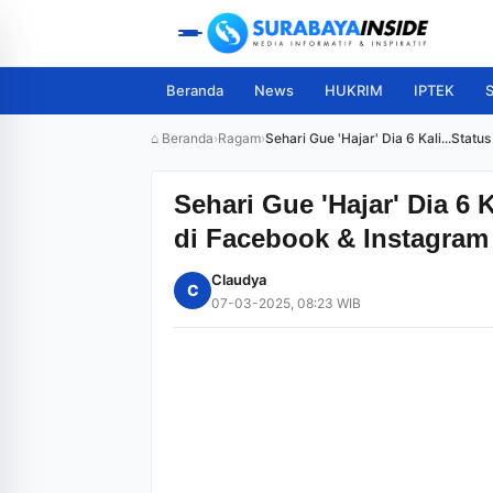
Beranda
News
HUKRIM
IPTEK
S
⌂ Beranda
›
Ragam
›
Sehari Gue 'Hajar' Dia 6 Kali...Sta
Sehari Gue 'Hajar' Dia 6 
di Facebook & Instagram 
Claudya
C
07-03-2025, 08:23 WIB