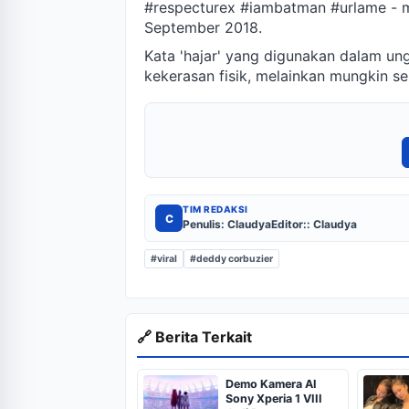
#respecturex #iambatman #urlame - mu
September 2018.
Kata 'hajar' yang digunakan dalam u
kekerasan fisik, melainkan mungkin se
TIM REDAKSI
C
Penulis: Claudya
Editor:: Claudya
#viral
#deddy corbuzier
🔗 Berita Terkait
Demo Kamera AI
Sony Xperia 1 VIII