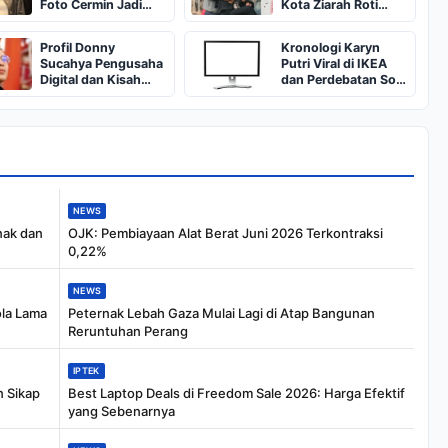
Foto Cermin Jadi
Kota Ziarah Roti
Sorotan
Korea
Profil Donny
Kronologi Karyn
Sucahya Pengusaha
Putri Viral di IKEA
Digital dan Kisah
dan Perdebatan Soal
Pernikahannya
Etika Self Service
dengan Velia Christy
NEWS
nak dan
OJK: Pembiayaan Alat Berat Juni 2026 Terkontraksi
0,22%
NEWS
ola Lama
Peternak Lebah Gaza Mulai Lagi di Atap Bangunan
Reruntuhan Perang
IPTEK
n Sikap
Best Laptop Deals di Freedom Sale 2026: Harga Efektif
yang Sebenarnya