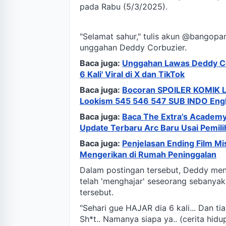
pada Rabu (5/3/2025).
"Selamat sahur," tulis akun @bangopa
unggahan Deddy Corbuzier.
Baca juga:
Unggahan Lawas Deddy Cor
6 Kali' Viral di X dan TikTok
Baca juga:
Bocoran SPOILER KOMIK L
Lookism 545 546 547 SUB INDO Eng
Baca juga:
Baca The Extra's Academy
Update Terbaru Arc Baru Usai Pemili
Baca juga:
Penjelasan Ending Film Mi
Mengerikan di Rumah Peninggalan
Dalam postingan tersebut, Deddy men
telah 'menghajar' seseorang sebanyak 
tersebut.
"Sehari gue HAJAR dia 6 kali... Dan tiap
Sh*t.. Namanya siapa ya.. (cerita hid