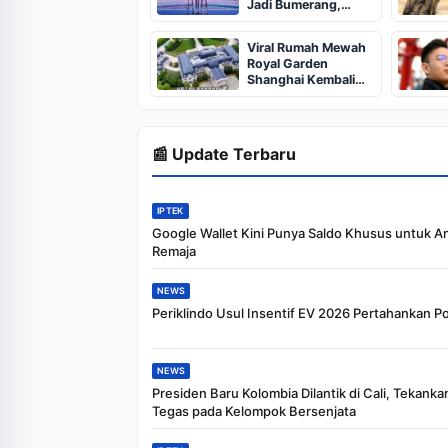
Jadi Bumerang,
Sampel Overexposed
Viral
Viral Rumah Mewah
Royal Garden
Shanghai Kembali
Disorot, Spekulasi
Kepemilikan Taipan
Indonesia Menguat
📰 Update Terbaru
IPTEK
Google Wallet Kini Punya Saldo Khusus untuk A
Remaja
NEWS
Periklindo Usul Insentif EV 2026 Pertahankan P
NEWS
Presiden Baru Kolombia Dilantik di Cali, Tekanka
Tegas pada Kelompok Bersenjata