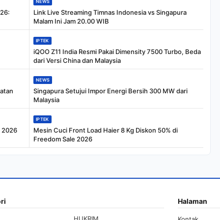
NEWS
26:
Link Live Streaming Timnas Indonesia vs Singapura
Malam Ini Jam 20.00 WIB
IPTEK
iQOO Z11 India Resmi Pakai Dimensity 7500 Turbo, Beda
dari Versi China dan Malaysia
NEWS
tatan
Singapura Setujui Impor Energi Bersih 300 MW dari
Malaysia
IPTEK
e 2026
Mesin Cuci Front Load Haier 8 Kg Diskon 50% di
Freedom Sale 2026
ri
Halaman
HUKRIM
Kontak