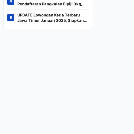
4
Indeks
Pendaftaran Pangkalan Elpiji 3kg,
Kebijakan Baru Penjualan LPG 3
Kilogram
UPDATE Lowongan Kerja Terbaru
5
Jawa Timur Januari 2025, Siapkan
CV dan Persyaratan