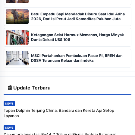
Kekasih Sutradara yang Menghilang dan Karya
Berantakan
Batu Empedu Sapi Mendadak Diburu Saat Idul Adha
2026, Dari Isi Perut Jadi Komoditas Puluhan Juta
Ketegangan Selat Hormuz Memanas, Harga Minyak
Dunia Dekati US$ 108
MSCI Pertahankan Pembekuan Pasar RI, BREN dan
DSSA Terancam Keluar dari Indeks
📰 Update Terbaru
NEWS
Topan Dolphin Terjang China, Bandara dan Kereta Api Setop
Layanan
NEWS
Danantara Investasi Rp44,7 Triliun di Bisnis Protein Patungan