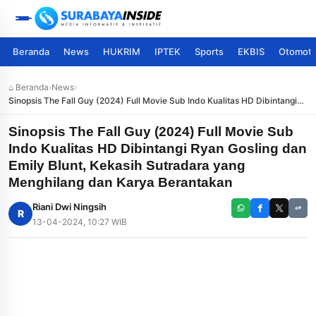
Beranda
News
HUKRIM
IPTEK
Sports
EKBIS
Otomoti
⌂ Beranda
›
News
›
Sinopsis The Fall Guy (2024) Full Movie Sub Indo Kualitas HD Dibintangi
Ryan Gosling dan Emily Blunt, Kekasih Sutradara yang Menghilang dan
Karya Berantakan
Sinopsis The Fall Guy (2024) Full Movie Sub
Indo Kualitas HD Dibintangi Ryan Gosling dan
Emily Blunt, Kekasih Sutradara yang
Menghilang dan Karya Berantakan
Riani Dwi Ningsih
R
13-04-2024, 10:27 WIB