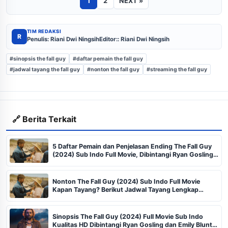
1
2
NEXT »
TIM REDAKSI
R
Penulis: Riani Dwi Ningsih
Editor:: Riani Dwi Ningsih
#sinopsis the fall guy
#daftar pemain the fall guy
#jadwal tayang the fall guy
#nonton the fall guy
#streaming the fall guy
🔗 Berita Terkait
5 Daftar Pemain dan Penjelasan Ending The Fall Guy
(2024) Sub Indo Full Movie, Dibintangi Ryan Gosling
dan Emily Blunt Bukan di Loklok, Temukan Solusi
Terbaik!
Nonton The Fall Guy (2024) Sub Indo Full Movie
Kapan Tayang? Berikut Jadwal Tayang Lengkap
Beserta Bocoran Sinopsis, Sosok Sutradara Terjerat
Problem Bersama Kekasihnya
Sinopsis The Fall Guy (2024) Full Movie Sub Indo
Kualitas HD Dibintangi Ryan Gosling dan Emily Blunt,