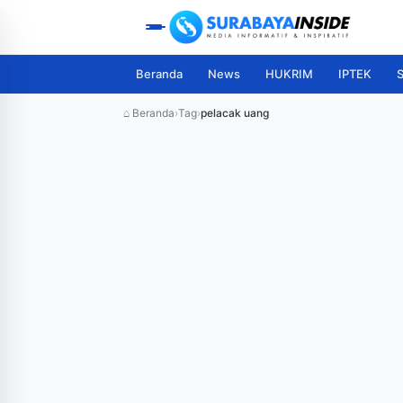
Beranda
News
HUKRIM
IPTEK
S
⌂ Beranda
›
Tag
›
pelacak uang