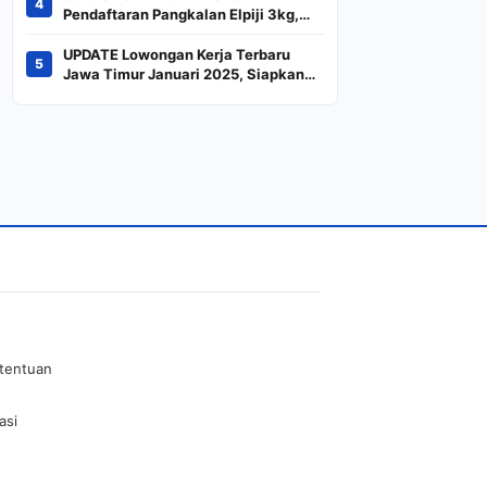
4
Indeks
Pendaftaran Pangkalan Elpiji 3kg,
Kebijakan Baru Penjualan LPG 3
Kilogram
UPDATE Lowongan Kerja Terbaru
5
Jawa Timur Januari 2025, Siapkan
CV dan Persyaratan
etentuan
asi