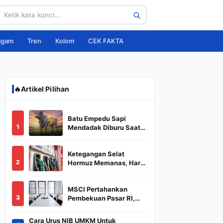
agam
Tren
Kolom
CEK FAKTA
🔥
Artikel Pilihan
Batu Empedu Sapi
1
Mendadak Diburu Saat
Idul Adha 2026, Dari Isi
Perut Jadi Komoditas
Ketegangan Selat
Puluhan Juta
2
Hormuz Memanas, Harga
Minyak Dunia Dekati
US$ 108
MSCI Pertahankan
3
Pembekuan Pasar RI,
BREN dan DSSA
Terancam Keluar dari
Cara Urus NIB UMKM Untuk