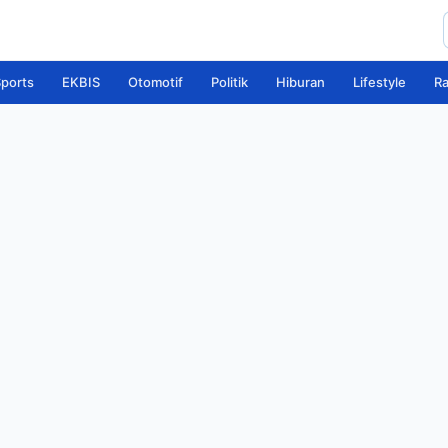
ports
EKBIS
Otomotif
Politik
Hiburan
Lifestyle
R