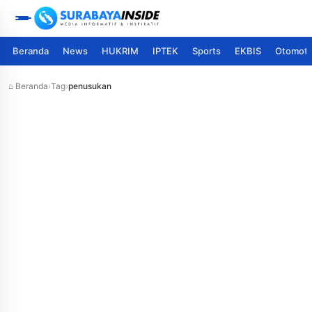
Beranda
News
HUKRIM
IPTEK
Sports
EKBIS
Otomoti
⌂ Beranda
›
Tag
›
penusukan