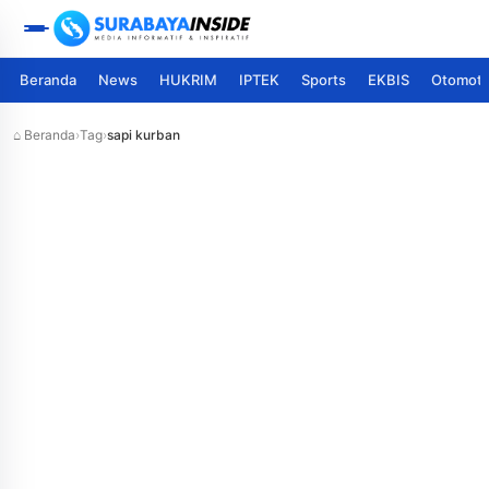
Beranda
News
HUKRIM
IPTEK
Sports
EKBIS
Otomoti
⌂ Beranda
›
Tag
›
sapi kurban