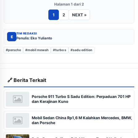
Halaman 1 dari 2
1
2
NEXT »
TIM REDAKSI
E
Penulis: Eko Yulianto
#porsche
#mobil mewah
#turbo s
#sadu edition
🔗 Berita Terkait
Porsche 911 Turbo S Sadu Edition: Perpaduan 701 HP
dan Kerajinan Kuno
Mobil Sedan China Rp1,6 M Kalahkan Mercedes, BMW,
dan Porsche