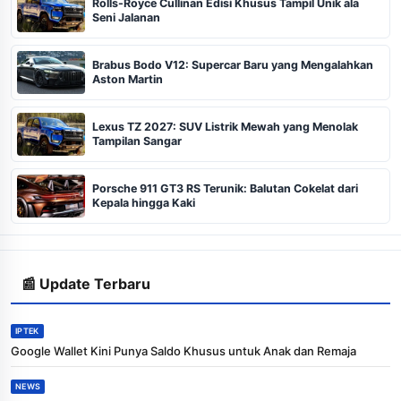
Rolls-Royce Cullinan Edisi Khusus Tampil Unik ala
Seni Jalanan
Brabus Bodo V12: Supercar Baru yang Mengalahkan
Aston Martin
Lexus TZ 2027: SUV Listrik Mewah yang Menolak
Tampilan Sangar
Porsche 911 GT3 RS Terunik: Balutan Cokelat dari
Kepala hingga Kaki
📰 Update Terbaru
IPTEK
Google Wallet Kini Punya Saldo Khusus untuk Anak dan Remaja
NEWS