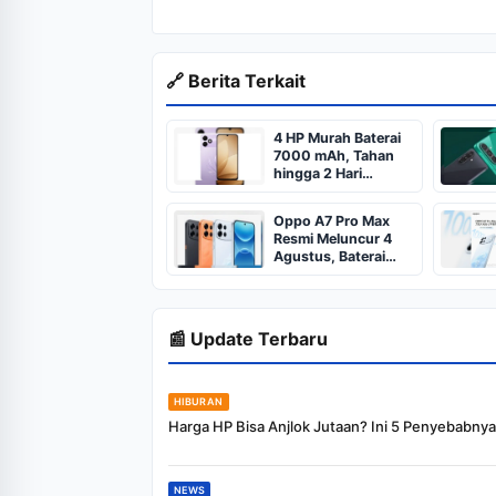
🔗 Berita Terkait
4 HP Murah Baterai
7000 mAh, Tahan
hingga 2 Hari
dengan Performa
Kencang
Oppo A7 Pro Max
Resmi Meluncur 4
Agustus, Baterai
10.000 mAh
📰 Update Terbaru
HIBURAN
Harga HP Bisa Anjlok Jutaan? Ini 5 Penyebabnya
NEWS