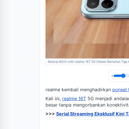
B‌aterai 8000 mAh r‌ealme 16T 5G Diklaim Bertahan Tiga 
A
realme kembali menghadirkan
ponsel
Kali ini,
realme 16T
5G menjadi andala
besar tanpa mengorbankan konektivit
>>>
Serial Streaming Eksklusif Kini T