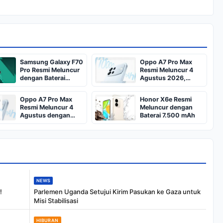
Samsung Galaxy F70
Oppo A7 Pro Max
Pro Resmi Meluncur
Resmi Meluncur 4
dengan Baterai
Agustus 2026,
6.000 mAh dan
Baterai 10.000mAh
Kamera Triple
dengan Fast
Oppo A7 Pro Max
Honor X6e Resmi
Charging 80W
Resmi Meluncur 4
Meluncur dengan
Agustus dengan
Baterai 7.500 mAh
Baterai 10.000 mAh
NEWS
!
Parlemen Uganda Setujui Kirim Pasukan ke Gaza untuk
Misi Stabilisasi
HIBURAN