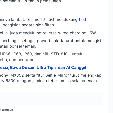
n setelah tujuh tahun pemakaian.
siannya lambat. realme 16T 5G mendukung
fast
engisian secara signifikan.
sel ini juga mendukung reverse wired charging 15W.
 berfungsi sebagai powerbank darurat untuk mengisi
 atau ponsel teman.
si IP66, IP68, IP69, dan MIL-STD-810H untuk
ebu, dan benturan.
sia, Bawa Desain Ultra Tipis dan AI Canggih
y IMX852 serta fitur Selfie Mirror turut melengkapi
sity 6300 dengan jaminan tetap mulus selama enam
l tangguh