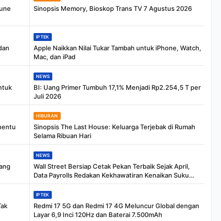
mune
Sinopsis Memory, Bioskop Trans TV 7 Agustus 2026
IPTEK
dan
Apple Naikkan Nilai Tukar Tambah untuk iPhone, Watch,
Mac, dan iPad
NEWS
ntuk
BI: Uang Primer Tumbuh 17,1% Menjadi Rp2.254,5 T per
Juli 2026
HIBURAN
nentu
Sinopsis The Last House: Keluarga Terjebak di Rumah
Selama Ribuan Hari
NEWS
yang
Wall Street Bersiap Cetak Pekan Terbaik Sejak April,
Data Payrolls Redakan Kekhawatiran Kenaikan Suku
Bunga
IPTEK
Tak
Redmi 17 5G dan Redmi 17 4G Meluncur Global dengan
Layar 6,9 Inci 120Hz dan Baterai 7.500mAh