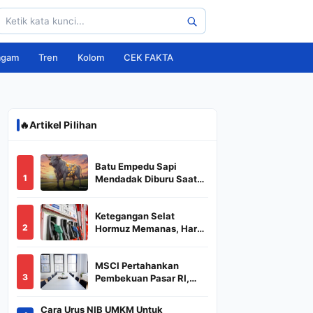
agam
Tren
Kolom
CEK FAKTA
🔥
Artikel Pilihan
Batu Empedu Sapi
1
Mendadak Diburu Saat
Idul Adha 2026, Dari Isi
Perut Jadi Komoditas
Ketegangan Selat
Puluhan Juta
2
Hormuz Memanas, Harga
Minyak Dunia Dekati
US$ 108
MSCI Pertahankan
3
Pembekuan Pasar RI,
BREN dan DSSA
Terancam Keluar dari
Cara Urus NIB UMKM Untuk