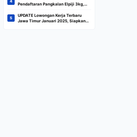
4
Indeks
Pendaftaran Pangkalan Elpiji 3kg,
Kebijakan Baru Penjualan LPG 3
Kilogram
UPDATE Lowongan Kerja Terbaru
5
Jawa Timur Januari 2025, Siapkan
CV dan Persyaratan