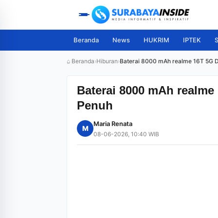
Beranda
News
HUKRIM
IPTEK
S
⌂ Beranda
›
Hiburan
›
Baterai 8000 mAh realme 16T 5G D
Baterai 8000 mAh realme 
Penuh
Maria Renata
M
08-06-2026, 10:40 WIB