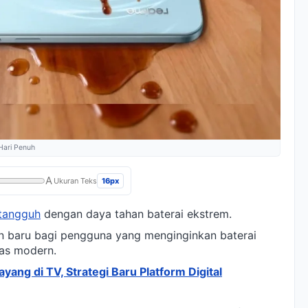
Hari Penuh
A
16px
Ukuran Teks
 tangguh
dengan daya tahan baterai ekstrem.
n baru bagi pengguna yang menginginkan baterai
as modern.
ayang di TV, Strategi Baru Platform Digital