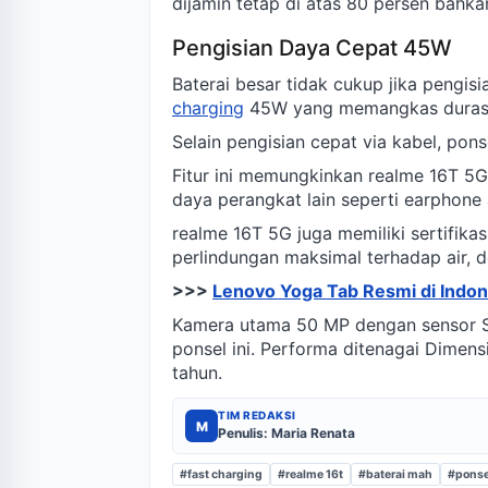
dijamin tetap di atas 80 persen bahka
Pengisian Daya Cepat 45W
Baterai besar tidak cukup jika pengi
charging
45W yang memangkas durasi p
Selain pengisian cepat via kabel, pon
Fitur ini memungkinkan realme 16T 5G
daya perangkat lain seperti earphone
realme 16T 5G juga memiliki sertifika
perlindungan maksimal terhadap air, d
>>>
Lenovo Yoga Tab Resmi di Indone
Kamera utama 50 MP dengan sensor Son
ponsel ini. Performa ditenagai Dimen
tahun.
TIM REDAKSI
M
Penulis: Maria Renata
#fast charging
#realme 16t
#baterai mah
#ponse