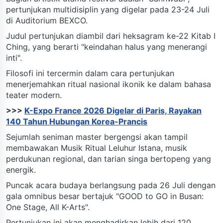
pertunjukan multidisiplin yang digelar pada 23-24 Juli
di Auditorium BEXCO.
Judul pertunjukan diambil dari heksagram ke-22 Kitab I
Ching, yang berarti "keindahan halus yang menerangi
inti".
Filosofi ini tercermin dalam cara pertunjukan
menerjemahkan ritual nasional ikonik ke dalam bahasa
teater modern.
>>>
K-Expo France 2026 Digelar di Paris, Rayakan
140 Tahun Hubungan Korea-Prancis
Sejumlah seniman master bergengsi akan tampil
membawakan Musik Ritual Leluhur Istana, musik
perdukunan regional, dan tarian singa bertopeng yang
energik.
Puncak acara budaya berlangsung pada 26 Juli dengan
gala omnibus besar bertajuk "GOOD to GO in Busan:
One Stage, All K-Arts".
Pertunjukan ini akan menghadirkan lebih dari 120