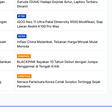
gan
Garuda (GIAA) Hadapi Gejolak Avtur, Lapkeu Terbaru
Dinanti
IPTEK
engan
iQOO Neo 11 Ultra Pakai Dimensity 9500 Modifikasi, Siap
Lawan Redmi K100 Pro Max
NEWS
sain
Inflasi China Melambat, Tekanan Harga Minyak Mulai
Mereda
HIBURAN
adamkan
BLACKPINK Rayakan 10 Tahun Debut dengan Jumpa
Penggemar di Tengah Kritik
LIFESTYLE
g
Neraca Pariwisata Korea Cetak Surplus Tertinggi Sejak
Pandemi