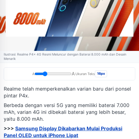
Ilustrasi: Realme P4x 4G Resmi Meluncur dengan Baterai 8.000 mAh dan Desain
Menarik
A
16px
A
Ukuran Teks
Realme telah memperkenalkan varian baru dari ponsel
pintar P4x.
Berbeda dengan versi 5G yang memiliki baterai 7.000
mAh, varian 4G ini dibekali baterai yang lebih besar,
yaitu 8.000 mAh.
>>>
Samsung Display Dikabarkan Mulai Produksi
Panel OLED untuk iPhone Lipat