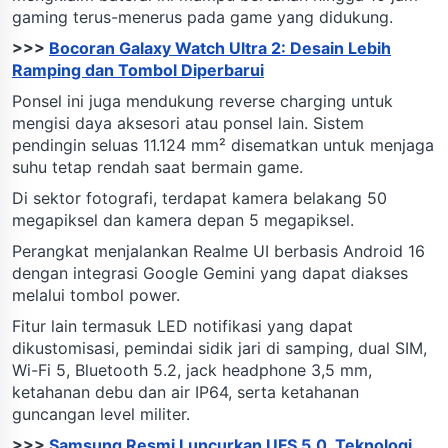
gaming terus-menerus pada game yang didukung.
>>>
Bocoran Galaxy Watch Ultra 2: Desain Lebih
Ramping dan Tombol Diperbarui
Ponsel ini juga mendukung reverse charging untuk
mengisi daya aksesori atau ponsel lain. Sistem
pendingin seluas 11.124 mm² disematkan untuk menjaga
suhu tetap rendah saat bermain game.
Di sektor fotografi, terdapat kamera belakang 50
megapiksel dan kamera depan 5 megapiksel.
Perangkat menjalankan Realme UI berbasis Android 16
dengan integrasi Google Gemini yang dapat diakses
melalui tombol power.
Fitur lain termasuk LED notifikasi yang dapat
dikustomisasi, pemindai sidik jari di samping, dual SIM,
Wi-Fi 5, Bluetooth 5.2, jack headphone 3,5 mm,
ketahanan debu dan air IP64, serta ketahanan
guncangan level militer.
>>>
Samsung Resmi Luncurkan UFS 5.0, Teknologi