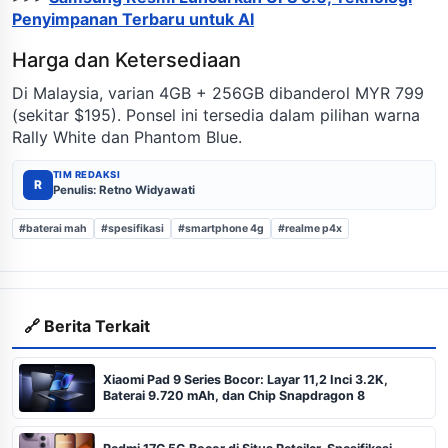
Penyimpanan Terbaru untuk AI
Harga dan Ketersediaan
Di Malaysia, varian 4GB + 256GB dibanderol MYR 799
(sekitar $195). Ponsel ini tersedia dalam pilihan warna
Rally White dan Phantom Blue.
TIM REDAKSI
R
Penulis: Retno Widyawati
#baterai mah
#spesifikasi
#smartphone 4g
#realme p4x
🔗 Berita Terkait
Xiaomi Pad 9 Series Bocor: Layar 11,2 Inci 3.2K,
Baterai 9.720 mAh, dan Chip Snapdragon 8