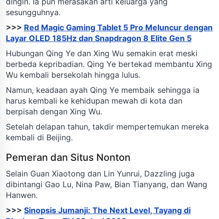
dingin. Ia pun merasakan arti keluarga yang
sesungguhnya.
>>>
Red Magic Gaming Tablet 5 Pro Meluncur dengan
Layar OLED 185Hz dan Snapdragon 8 Elite Gen 5
Hubungan Qing Ye dan Xing Wu semakin erat meski
berbeda kepribadian. Qing Ye bertekad membantu Xing
Wu kembali bersekolah hingga lulus.
Namun, keadaan ayah Qing Ye membaik sehingga ia
harus kembali ke kehidupan mewah di kota dan
berpisah dengan Xing Wu.
Setelah delapan tahun, takdir mempertemukan mereka
kembali di Beijing.
Pemeran dan Situs Nonton
Selain Guan Xiaotong dan Lin Yunrui, Dazzling juga
dibintangi Gao Lu, Nina Paw, Bian Tianyang, dan Wang
Hanwen.
>>>
Sinopsis Jumanji: The Next Level, Tayang di