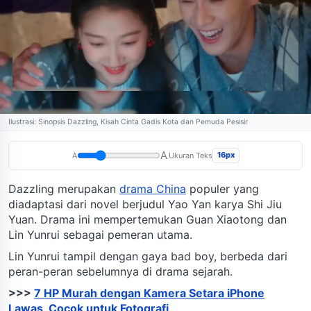
Ilustrasi: Sinopsis Dazzling, Kisah Cinta Gadis Kota dan Pemuda Pesisir
A
16px
A
Ukuran Teks
Dazzling merupakan
drama China
populer yang
diadaptasi dari novel berjudul Yao Yan karya Shi Jiu
Yuan. Drama ini mempertemukan Guan Xiaotong dan
Lin Yunrui sebagai pemeran utama.
Lin Yunrui tampil dengan gaya bad boy, berbeda dari
peran-peran sebelumnya di drama sejarah.
>>>
7 HP Murah dengan Kamera Setara iPhone
Lawas, Cocok untuk Fotografi