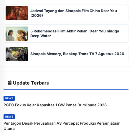
Jadwal Tayang dan Sinopsis Film China Dear You
(2026)
5 Rekomendasi Film Akhir Pekan: Dear You hingga
Deep Water
Sinopsis Memory, Bioskop Trans TV 7 Agustus 2026
📰 Update Terbaru
NEWS
PGEO Fokus Kejar Kapasitas 1 GW Panas Bumi pada 2028
NEWS
Pentagon Desak Perusahaan AS Percepat Produksi Persenjataan
Utama