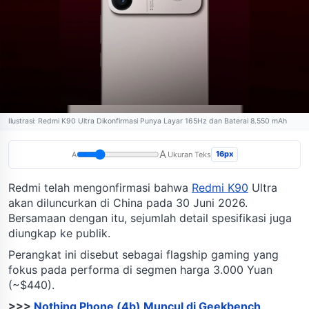
Ilustrasi: Redmi K90 Ultra Dikonfirmasi Punya Layar 165Hz dan Baterai 8.550 mAh
A
16px
A
Ukuran Teks
Redmi telah mengonfirmasi bahwa
Redmi K90
Ultra
akan diluncurkan di China pada 30 Juni 2026.
Bersamaan dengan itu, sejumlah detail spesifikasi juga
diungkap ke publik.
Perangkat ini disebut sebagai flagship gaming yang
fokus pada performa di segmen harga 3.000 Yuan
(~$440).
>>>
Nothing Phone (4b) Muncul di Geekbench