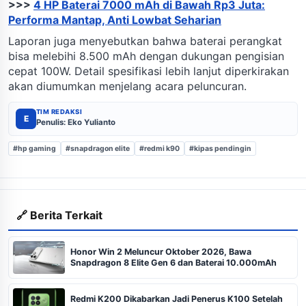
>>>
4 HP Baterai 7000 mAh di Bawah Rp3 Juta:
Performa Mantap, Anti Lowbat Seharian
Laporan juga menyebutkan bahwa baterai perangkat
bisa melebihi 8.500 mAh dengan dukungan pengisian
cepat 100W. Detail spesifikasi lebih lanjut diperkirakan
akan diumumkan menjelang acara peluncuran.
TIM REDAKSI
E
Penulis: Eko Yulianto
#hp gaming
#snapdragon elite
#redmi k90
#kipas pendingin
🔗 Berita Terkait
Honor Win 2 Meluncur Oktober 2026, Bawa
Snapdragon 8 Elite Gen 6 dan Baterai 10.000mAh
Redmi K200 Dikabarkan Jadi Penerus K100 Setelah