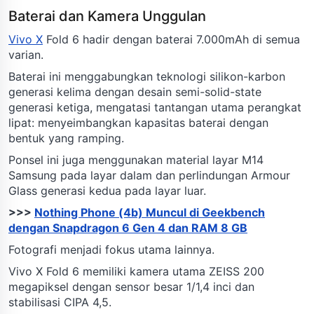
Baterai dan Kamera Unggulan
Vivo X
Fold 6 hadir dengan baterai 7.000mAh di semua
varian.
Baterai ini menggabungkan teknologi silikon-karbon
generasi kelima dengan desain semi-solid-state
generasi ketiga, mengatasi tantangan utama perangkat
lipat: menyeimbangkan kapasitas baterai dengan
bentuk yang ramping.
Ponsel ini juga menggunakan material layar M14
Samsung pada layar dalam dan perlindungan Armour
Glass generasi kedua pada layar luar.
>>>
Nothing Phone (4b) Muncul di Geekbench
dengan Snapdragon 6 Gen 4 dan RAM 8 GB
Fotografi menjadi fokus utama lainnya.
Vivo X Fold 6 memiliki kamera utama ZEISS 200
megapiksel dengan sensor besar 1/1,4 inci dan
stabilisasi CIPA 4,5.