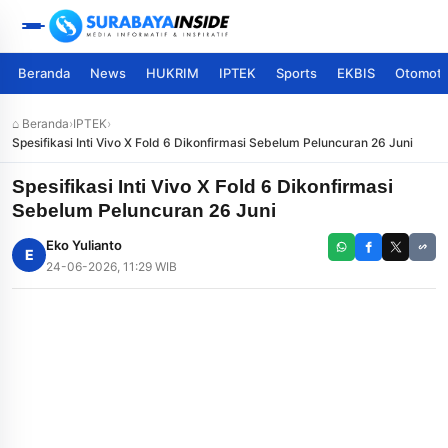
Beranda
News
HUKRIM
IPTEK
Sports
EKBIS
Otomoti
⌂ Beranda
›
IPTEK
›
Spesifikasi Inti Vivo X Fold 6 Dikonfirmasi Sebelum Peluncuran 26 Juni
Spesifikasi Inti Vivo X Fold 6 Dikonfirmasi
Sebelum Peluncuran 26 Juni
Eko Yulianto
E
24-06-2026, 11:29 WIB