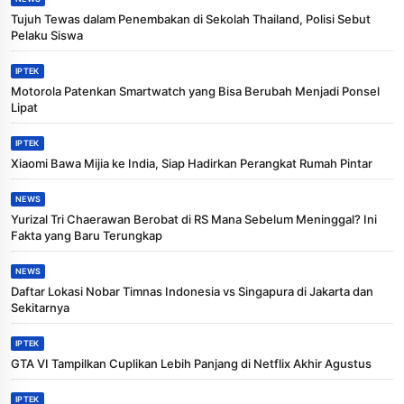
Tujuh Tewas dalam Penembakan di Sekolah Thailand, Polisi Sebut
Pelaku Siswa
IPTEK
Motorola Patenkan Smartwatch yang Bisa Berubah Menjadi Ponsel
Lipat
IPTEK
Xiaomi Bawa Mijia ke India, Siap Hadirkan Perangkat Rumah Pintar
NEWS
Yurizal Tri Chaerawan Berobat di RS Mana Sebelum Meninggal? Ini
Fakta yang Baru Terungkap
NEWS
Daftar Lokasi Nobar Timnas Indonesia vs Singapura di Jakarta dan
Sekitarnya
IPTEK
GTA VI Tampilkan Cuplikan Lebih Panjang di Netflix Akhir Agustus
IPTEK