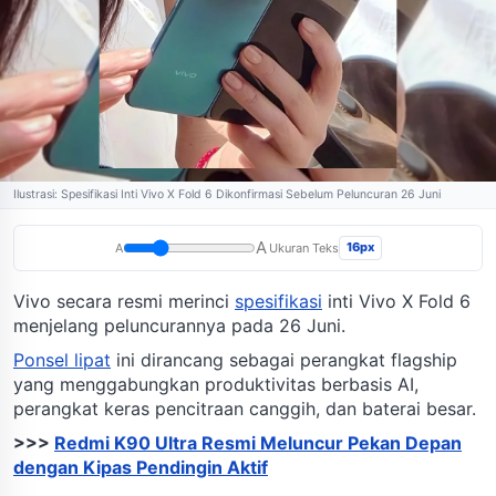
Ilustrasi: Spesifikasi Inti Vivo X Fold 6 Dikonfirmasi Sebelum Peluncuran 26 Juni
A
16px
A
Ukuran Teks
Vivo secara resmi merinci
spesifikasi
inti Vivo X Fold 6
menjelang peluncurannya pada 26 Juni.
Ponsel lipat
ini dirancang sebagai perangkat flagship
yang menggabungkan produktivitas berbasis AI,
perangkat keras pencitraan canggih, dan baterai besar.
>>>
Redmi K90 Ultra Resmi Meluncur Pekan Depan
dengan Kipas Pendingin Aktif