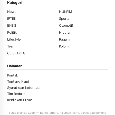
Kategori
News
HUKRIM
IPTEK
Sports
EKBIS
Otomotif
Politik
Hiburan
Lifestyle
Ragam
Tren
Kolom
CEK FAKTA
Halaman
Kontak
Tentang Kami
Syarat dan Ketentuan
Tim Redaksi
Kebijakan Privasi
SurabayaInside.com — Berita terbaru, halaman resmi, dan update penting