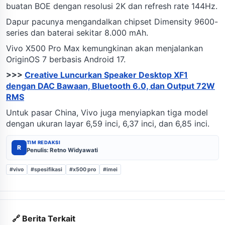
buatan BOE dengan resolusi 2K dan refresh rate 144Hz.
Dapur pacunya mengandalkan chipset Dimensity 9600-
series dan baterai sekitar 8.000 mAh.
Vivo X500 Pro Max kemungkinan akan menjalankan
OriginOS 7 berbasis Android 17.
>>>
Creative Luncurkan Speaker Desktop XF1
dengan DAC Bawaan, Bluetooth 6.0, dan Output 72W
RMS
Untuk pasar China, Vivo juga menyiapkan tiga model
dengan ukuran layar 6,59 inci, 6,37 inci, dan 6,85 inci.
TIM REDAKSI
R
Penulis: Retno Widyawati
#vivo
#spesifikasi
#x500 pro
#imei
🔗 Berita Terkait