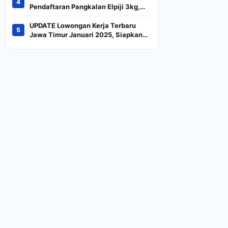
4
Indeks
Pendaftaran Pangkalan Elpiji 3kg,
Kebijakan Baru Penjualan LPG 3
Kilogram
UPDATE Lowongan Kerja Terbaru
5
Jawa Timur Januari 2025, Siapkan
CV dan Persyaratan