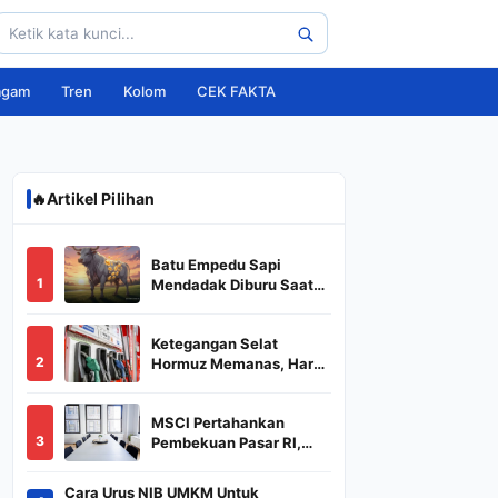
agam
Tren
Kolom
CEK FAKTA
🔥
Artikel Pilihan
Batu Empedu Sapi
1
Mendadak Diburu Saat
Idul Adha 2026, Dari Isi
Perut Jadi Komoditas
Ketegangan Selat
Puluhan Juta
2
Hormuz Memanas, Harga
Minyak Dunia Dekati
US$ 108
MSCI Pertahankan
3
Pembekuan Pasar RI,
BREN dan DSSA
Terancam Keluar dari
Cara Urus NIB UMKM Untuk