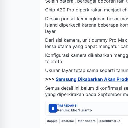
Selain baterai, berbagai bocoran lain 
Chip A20 Pro diperkirakan menjadi c
Desain ponsel kemungkinan besar mas
Island diperkecil karena beberapa k
layar.
Dari sisi kamera, unit dummy Pro Max
lensa utama yang dapat mengatur caha
Konfigurasi kamera dikabarkan mengg
telefoto.
Ukuran layar tetap sama seperti tahun 
>>>
Samsung Dikabarkan Akan Produ
Semua detail ini belum dikonfirmasi 
yang diperkirakan pada September m
TIM REDAKSI
E
Penulis: Eko Yulianto
#apple
#baterai
#iphone pro
#sertifikasi 3c