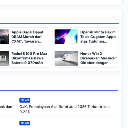
Apple Gagal Dapat
OpenAI Minta Hakim
DRAM Murah dari
Tolak Gugatan Apple
CXMT, Tawaran
atas Tuduhan
Ditolak
Pencurian Rahasia
Dagang
Redmi K100 Pro Max
Honor Win 2
Dikonfirmasi Bawa
Dikabarkan Meluncur
Baterai 9.070mAh
Oktober dengan
Snapdragon 8 Elite
Gen 6 dan Baterai
10.000mAh
NEWS
nak dan
OJK: Pembiayaan Alat Berat Juni 2026 Terkontraksi
0,22%
NEWS