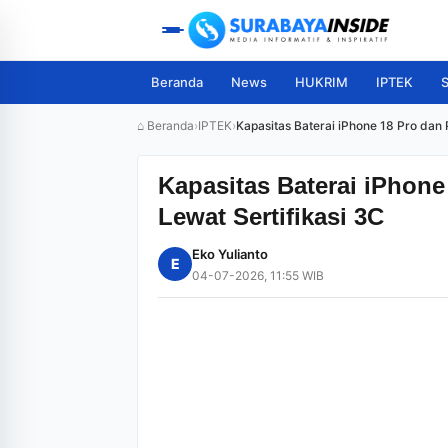
Beranda
News
HUKRIM
IPTEK
S
⌂ Beranda
›
IPTEK
›
Kapasitas Baterai iPhone 18 Pro dan
Kapasitas Baterai iPhon
Lewat Sertifikasi 3C
Eko Yulianto
E
04-07-2026, 11:55 WIB