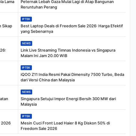
ola Lama
Peternak Lebah Gaza Mulai Lagi di Atap Bangunan
Reruntuhan Perang
IPTEK
n Sikap
Best Laptop Deals di Freedom Sale 2026: Harga Efektif
yang Sebenarnya
NEWS
26:
Link Live Streaming Timnas Indonesia vs Singapura
Malam Ini Jam 20.00 WIB
IPTEK
iQOO Z11 India Resmi Pakai Dimensity 7500 Turbo, Beda
dari Versi China dan Malaysia
NEWS
tatan
Singapura Setujui Impor Energi Bersih 300 MW dari
Malaysia
IPTEK
e 2026
Mesin Cuci Front Load Haier 8 Kg Diskon 50% di
Freedom Sale 2026