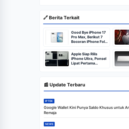
🔗 Berita Terkait
Good Bye iPhone 17
Pro Max, Berikut 7
Bocoran iPhone Fold
Ini Siap Mencuri
Perhatian
Apple Siap Rilis
iPhone Ultra, Ponsel
Lipat Pertama
September 2026
📰 Update Terbaru
IPTEK
Google Wallet Kini Punya Saldo Khusus untuk A
Remaja
NEWS