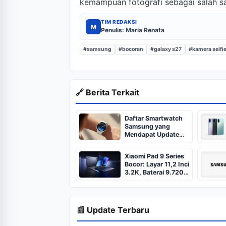
kemampuan fotografi sebagai salah sat
TIM REDAKSI
M
Penulis: Maria Renata
#samsung
#bocoran
#galaxy s27
#kamera selfi
🔗 Berita Terkait
Daftar Smartwatch
Samsung yang
Mendapat Update
One UI 9 Watch
Xiaomi Pad 9 Series
Bocor: Layar 11,2 Inci
3.2K, Baterai 9.720
mAh, dan Chip
Snapdragon 8
📰 Update Terbaru