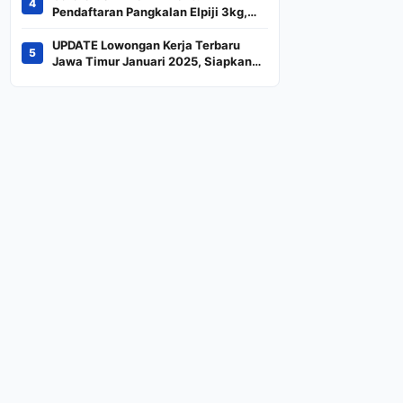
4
Indeks
Pendaftaran Pangkalan Elpiji 3kg,
Kebijakan Baru Penjualan LPG 3
Kilogram
UPDATE Lowongan Kerja Terbaru
5
Jawa Timur Januari 2025, Siapkan
CV dan Persyaratan