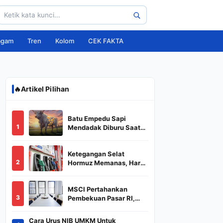
agam
Tren
Kolom
CEK FAKTA
🔥
Artikel Pilihan
Batu Empedu Sapi
1
Mendadak Diburu Saat
Idul Adha 2026, Dari Isi
Perut Jadi Komoditas
Ketegangan Selat
Puluhan Juta
2
Hormuz Memanas, Harga
Minyak Dunia Dekati
US$ 108
MSCI Pertahankan
3
Pembekuan Pasar RI,
BREN dan DSSA
Terancam Keluar dari
Cara Urus NIB UMKM Untuk