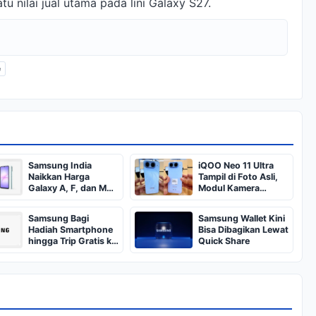
u nilai jual utama pada lini Galaxy S27.
e
Samsung India
iQOO Neo 11 Ultra
Naikkan Harga
Tampil di Foto Asli,
Galaxy A, F, dan M
Modul Kamera
Series Entry-Level
Horizontal
Samsung Bagi
Samsung Wallet Kini
Hadiah Smartphone
Bisa Dibagikan Lewat
hingga Trip Gratis ke
Quick Share
Korea, Cek
Syaratnya!