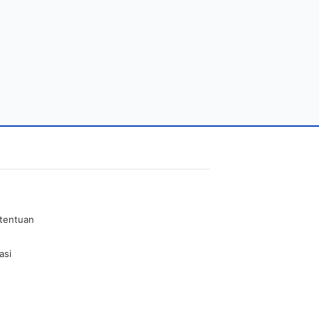
etentuan
asi