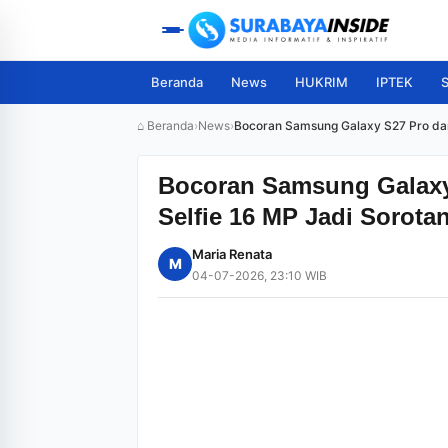
Beranda
News
HUKRIM
IPTEK
S
⌂ Beranda
›
News
›
Bocoran Samsung Galaxy S27 Pro dan
Bocoran Samsung Galaxy 
Selfie 16 MP Jadi Sorota
Maria Renata
M
04-07-2026, 23:10 WIB