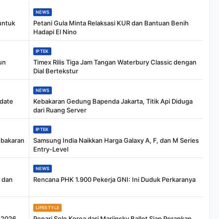
NEWS
untuk
Petani Gula Minta Relaksasi KUR dan Bantuan Benih
Hadapi El Nino
IPTEK
un
Timex Rilis Tiga Jam Tangan Waterbury Classic dengan
Dial Bertekstur
NEWS
date
Kebakaran Gedung Bapenda Jakarta, Titik Api Diduga
dari Ruang Server
IPTEK
ebakaran
Samsung India Naikkan Harga Galaxy A, F, dan M Series
Entry-Level
NEWS
K dan
Rencana PHK 1.900 Pekerja GNI: Ini Duduk Perkaranya
LIFESTYLE
r 2026
Penari Solo Korea dari Mariinsky Ballet Siap Perankan