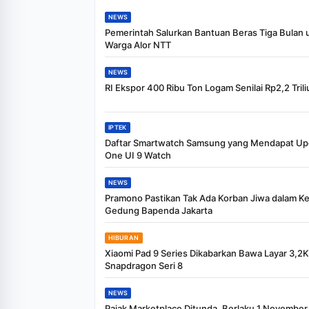
NEWS
Pemerintah Salurkan Bantuan Beras Tiga Bulan 
Warga Alor NTT
NEWS
RI Ekspor 400 Ribu Ton Logam Senilai Rp2,2 Trili
IPTEK
Daftar Smartwatch Samsung yang Mendapat Up
One UI 9 Watch
NEWS
Pramono Pastikan Tak Ada Korban Jiwa dalam K
Gedung Bapenda Jakarta
HIBURAN
Xiaomi Pad 9 Series Dikabarkan Bawa Layar 3,2
Snapdragon Seri 8
NEWS
Pajak Marketplace Ditunda, Berlaku 1 Novembe