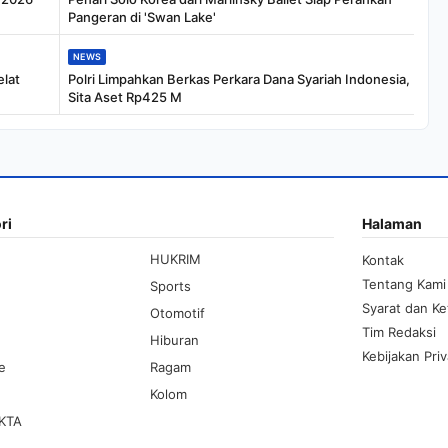
Pangeran di 'Swan Lake'
NEWS
elat
Polri Limpahkan Berkas Perkara Dana Syariah Indonesia,
Sita Aset Rp425 M
ri
Halaman
HUKRIM
Kontak
Tentang Kami
Sports
Syarat dan K
Otomotif
Tim Redaksi
Hiburan
Kebijakan Priv
le
Ragam
Kolom
KTA