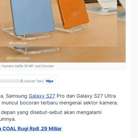
a: Kamera Selfie 16 MP Jadi Sorotan
A
16px
Ukuran Teks
ma, Samsung
Galaxy S27
Pro dan Galaxy S27 Ultra
h muncul bocoran terbaru mengenai sektor kamera.
era depan yang disebut-sebut akan mengalami
lumnya.
ra COAL Rugi Rp8,29 Miliar