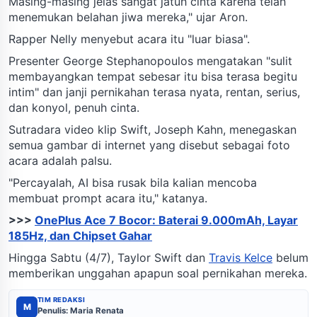
Masing-masing jelas sangat jatuh cinta karena telah
menemukan belahan jiwa mereka," ujar Aron.
Rapper Nelly menyebut acara itu "luar biasa".
Presenter George Stephanopoulos mengatakan "sulit
membayangkan tempat sebesar itu bisa terasa begitu
intim" dan janji pernikahan terasa nyata, rentan, serius,
dan konyol, penuh cinta.
Sutradara video klip Swift, Joseph Kahn, menegaskan
semua gambar di internet yang disebut sebagai foto
acara adalah palsu.
"Percayalah, AI bisa rusak bila kalian mencoba
membuat prompt acara itu," katanya.
>>>
OnePlus Ace 7 Bocor: Baterai 9.000mAh, Layar
185Hz, dan Chipset Gahar
Hingga Sabtu (4/7), Taylor Swift dan
Travis Kelce
belum
memberikan unggahan apapun soal pernikahan mereka.
TIM REDAKSI
M
Penulis: Maria Renata