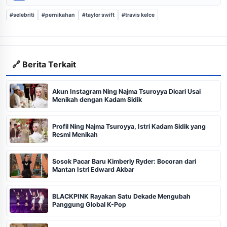
#selebriti
#pernikahan
#taylor swift
#travis kelce
🔗 Berita Terkait
Akun Instagram Ning Najma Tsuroyya Dicari Usai
Menikah dengan Kadam Sidik
Profil Ning Najma Tsuroyya, Istri Kadam Sidik yang
Resmi Menikah
Sosok Pacar Baru Kimberly Ryder: Bocoran dari
Mantan Istri Edward Akbar
BLACKPINK Rayakan Satu Dekade Mengubah
Panggung Global K-Pop