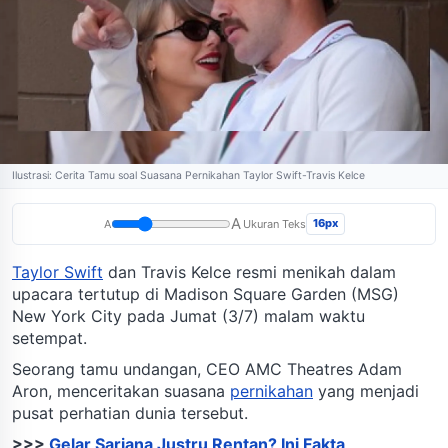
Ilustrasi: Cerita Tamu soal Suasana Pernikahan Taylor Swift-Travis Kelce
A
16px
A
Ukuran Teks
Taylor Swift
dan Travis Kelce resmi menikah dalam
upacara tertutup di Madison Square Garden (MSG)
New York City pada Jumat (3/7) malam waktu
setempat.
Seorang tamu undangan, CEO AMC Theatres Adam
Aron, menceritakan suasana
pernikahan
yang menjadi
pusat perhatian dunia tersebut.
>>>
Gelar Sarjana Justru Rentan? Ini Fakta